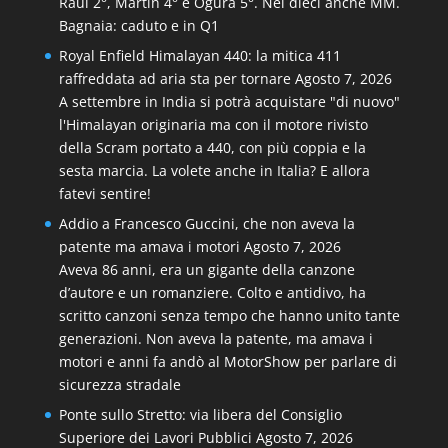
Raul 2°, Martín 4° e Ogura 5°. Nei dieci anche MM.
Bagnaia: caduto e in Q1
Royal Enfield Himalayan 440: la mitica 411
raffreddata ad aria sta per tornare
Agosto 7, 2026
A settembre in India si potrà acquistare "di nuovo"
l'Himalayan originaria ma con il motore rivisto
della Scram portato a 440, con più coppia e la
sesta marcia. La volete anche in Italia? E allora
fatevi sentire!
Addio a Francesco Guccini, che non aveva la
patente ma amava i motori
Agosto 7, 2026
Aveva 86 anni, era un gigante della canzone
d’autore e un romanziere. Colto e antidivo, ha
scritto canzoni senza tempo che hanno unito tante
generazioni. Non aveva la patente, ma amava i
motori e anni fa andò al MotorShow per parlare di
sicurezza stradale
Ponte sullo Stretto: via libera del Consiglio
Superiore dei Lavori Pubblici
Agosto 7, 2026