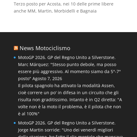
Terzo posto per Acosta, nei 10 delle prime libere
anche MM, Martin, Morbidelli e Bagnaia
News Motociclismo
MotoGP 2026. GP del Regno Unito a Silverstone.
Marc Márquez: "Stesso punto debole, ma posso
essere più aggressivo. Al momento siamo da 5°-7°
posto"
Agosto 7, 2026
Il pilota spagnolo ha attivato la modalità Assen,
cioè correre un po' in difesa in un circuito che gli
risulta non graditissimo. Intanto è in Q2 diretta: "A
volte non è la moto il problema, è il pilota che non
è al 100%"
MotoGP 2026. GP del Regno Unito a Silverstone.
Jorge Martin sorride: "Uno dei venerdì migliori
della stagione, ho fatto il clic mentale che mancava