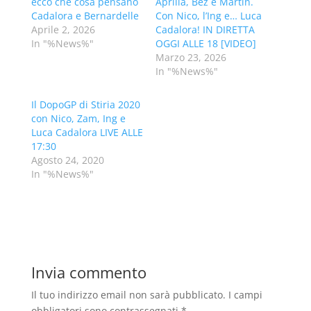
ecco che cosa pensano
Aprilia, Bez e Martin.
Cadalora e Bernardelle
Con Nico, l’Ing e… Luca
Aprile 2, 2026
Cadalora! IN DIRETTA
In "%News%"
OGGI ALLE 18 [VIDEO]
Marzo 23, 2026
In "%News%"
Il DopoGP di Stiria 2020
con Nico, Zam, Ing e
Luca Cadalora LIVE ALLE
17:30
Agosto 24, 2020
In "%News%"
Invia commento
Il tuo indirizzo email non sarà pubblicato.
I campi
obbligatori sono contrassegnati
*