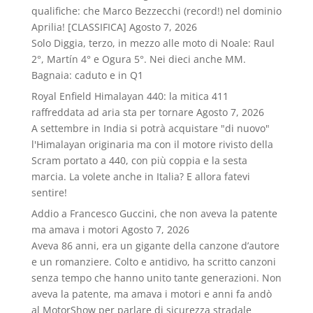
qualifiche: che Marco Bezzecchi (record!) nel dominio
Aprilia! [CLASSIFICA]
Agosto 7, 2026
Solo Diggia, terzo, in mezzo alle moto di Noale: Raul
2°, Martín 4° e Ogura 5°. Nei dieci anche MM.
Bagnaia: caduto e in Q1
Royal Enfield Himalayan 440: la mitica 411
raffreddata ad aria sta per tornare
Agosto 7, 2026
A settembre in India si potrà acquistare "di nuovo"
l'Himalayan originaria ma con il motore rivisto della
Scram portato a 440, con più coppia e la sesta
marcia. La volete anche in Italia? E allora fatevi
sentire!
Addio a Francesco Guccini, che non aveva la patente
ma amava i motori
Agosto 7, 2026
Aveva 86 anni, era un gigante della canzone d’autore
e un romanziere. Colto e antidivo, ha scritto canzoni
senza tempo che hanno unito tante generazioni. Non
aveva la patente, ma amava i motori e anni fa andò
al MotorShow per parlare di sicurezza stradale