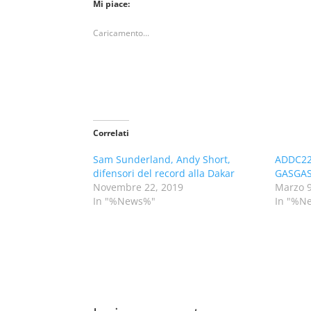
Mi piace:
Caricamento...
Correlati
Sam Sunderland, Andy Short,
ADDC22
difensori del record alla Dakar
GASGAS
Novembre 22, 2019
Marzo 9
In "%News%"
In "%N