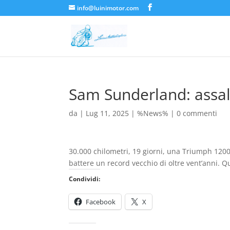
info@luinimotor.com
Sam Sunderland: assal
da
|
Lug 11, 2025
|
%News%
|
0 commenti
30.000 chilometri, 19 giorni, una Triumph 1200 
battere un record vecchio di oltre vent’anni.
Condividi:
Facebook
X