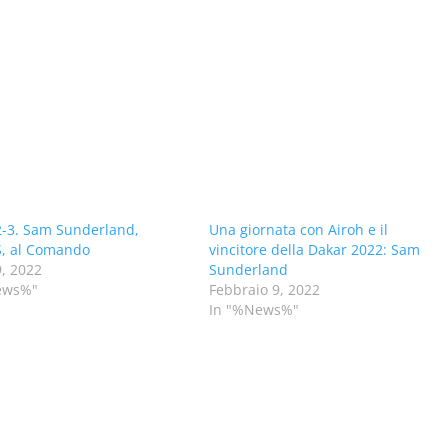
-3. Sam Sunderland,
Una giornata con Airoh e il
, al Comando
vincitore della Dakar 2022: Sam
, 2022
Sunderland
ews%"
Febbraio 9, 2022
In "%News%"