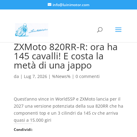
info@luinimotor.com
ZXMoto 820RR-R: ora ha
145 cavalli! E costa la
metà di una jappo
da
|
Lug 7, 2026
|
%News%
|
0 commenti
Quest’anno vince in WorldSSP e ZXMoto lancia per il
2027 una versione potenziata della sua 820RR che ha
componenti top e un 3 cilindri da 145 cv che arriva
quasi a 15.000 giri
Condividi: