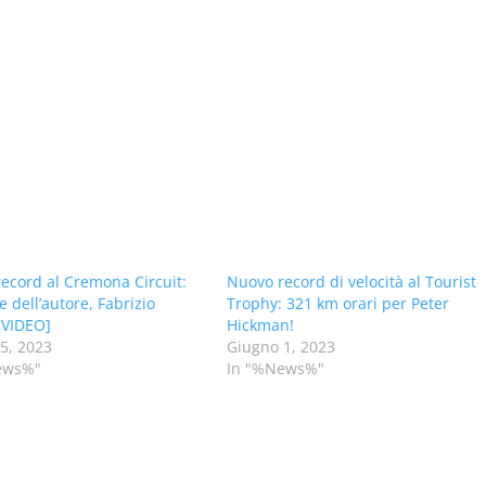
ecord al Cremona Circuit:
Nuovo record di velocità al Tourist
e dell’autore, Fabrizio
Trophy: 321 km orari per Peter
 [VIDEO]
Hickman!
25, 2023
Giugno 1, 2023
ews%"
In "%News%"