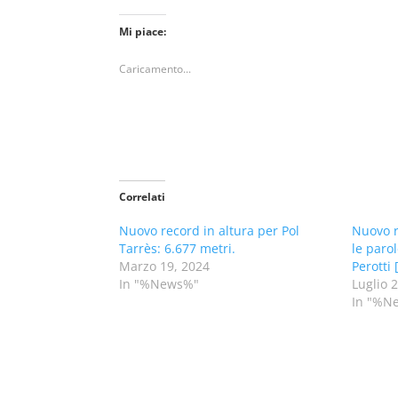
Mi piace:
Caricamento...
Correlati
Nuovo record in altura per Pol
Nuovo r
Tarrès: 6.677 metri.
le parol
Marzo 19, 2024
Perotti
In "%News%"
Luglio 
In "%N