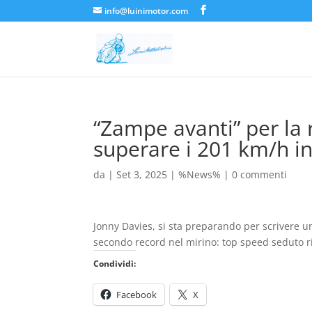
info@luinimotor.com
“Zampe avanti” per la 
superare i 201 km/h i
da
|
Set 3, 2025
|
%News%
|
0 commenti
Jonny Davies, si sta preparando per scrivere un
secondo record nel mirino: top speed seduto riv
Condividi:
Facebook
X