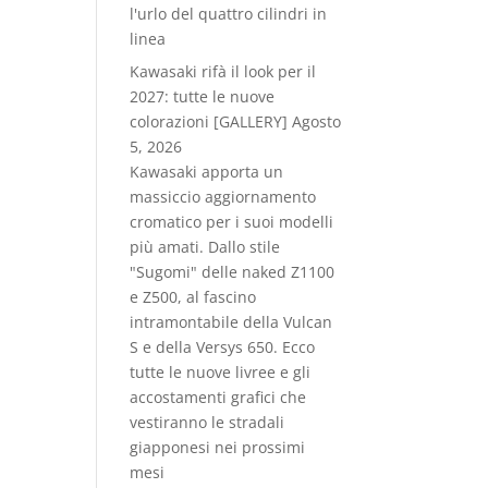
l'urlo del quattro cilindri in
linea
Kawasaki rifà il look per il
2027: tutte le nuove
colorazioni [GALLERY]
Agosto
5, 2026
Kawasaki apporta un
massiccio aggiornamento
cromatico per i suoi modelli
più amati. Dallo stile
"Sugomi" delle naked Z1100
e Z500, al fascino
intramontabile della Vulcan
S e della Versys 650. Ecco
tutte le nuove livree e gli
accostamenti grafici che
vestiranno le stradali
giapponesi nei prossimi
mesi