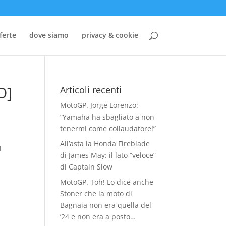
ferte
dove siamo
privacy & cookie
O]
Articoli recenti
MotoGP. Jorge Lorenzo:
“Yamaha ha sbagliato a non
tenermi come collaudatore!”
All’asta la Honda Fireblade
l
di James May: il lato “veloce”
di Captain Slow
MotoGP. Toh! Lo dice anche
Stoner che la moto di
Bagnaia non era quella del
’24 e non era a posto…