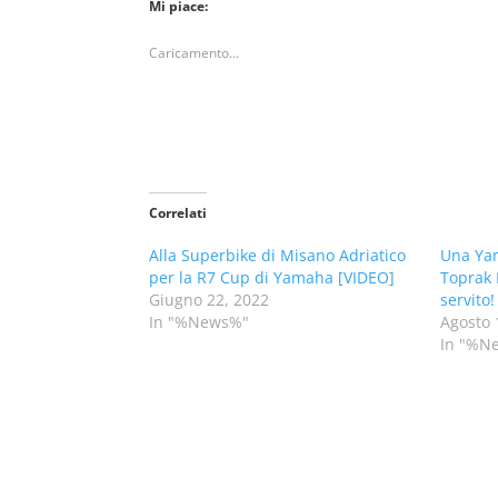
Mi piace:
Caricamento...
Correlati
Alla Superbike di Misano Adriatico
Una Yam
per la R7 Cup di Yamaha [VIDEO]
Toprak 
Giugno 22, 2022
servito!
In "%News%"
Agosto 
In "%N