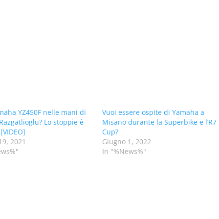
aha YZ450F nelle mani di
Vuoi essere ospite di Yamaha a
Razgatlioglu? Lo stoppie è
Misano durante la Superbike e l’R7
 [VIDEO]
Cup?
19, 2021
Giugno 1, 2022
ews%"
In "%News%"