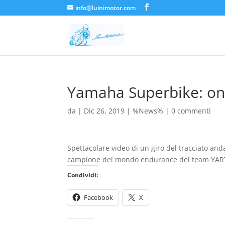
info@luinimotor.com
Yamaha Superbike: on
da
|
Dic 26, 2019
|
%News%
|
0 commenti
Spettacolare video di un giro del tracciato and
campione del mondo endurance del team YART, 
Condividi:
Facebook
X