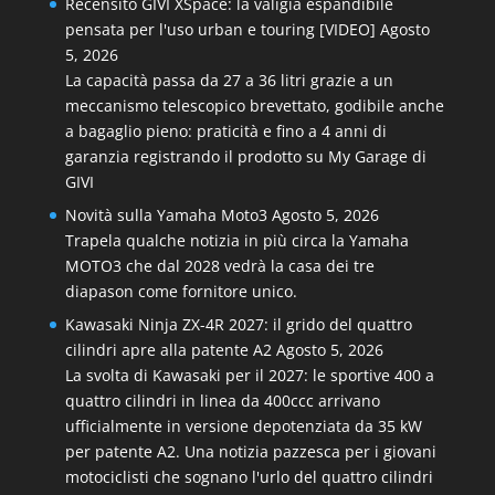
Recensito GIVI XSpace: la valigia espandibile
pensata per l'uso urban e touring [VIDEO]
Agosto
5, 2026
La capacità passa da 27 a 36 litri grazie a un
meccanismo telescopico brevettato, godibile anche
a bagaglio pieno: praticità e fino a 4 anni di
garanzia registrando il prodotto su My Garage di
GIVI
Novità sulla Yamaha Moto3
Agosto 5, 2026
Trapela qualche notizia in più circa la Yamaha
MOTO3 che dal 2028 vedrà la casa dei tre
diapason come fornitore unico.
Kawasaki Ninja ZX-4R 2027: il grido del quattro
cilindri apre alla patente A2
Agosto 5, 2026
La svolta di Kawasaki per il 2027: le sportive 400 a
quattro cilindri in linea da 400ccc arrivano
ufficialmente in versione depotenziata da 35 kW
per patente A2. Una notizia pazzesca per i giovani
motociclisti che sognano l'urlo del quattro cilindri