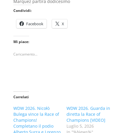
Marquez partirà dodicesimo
Condividi:
Facebook
X
Mi piace:
Caricamento...
Correlati
WDW 2026. Nicołò
WDW 2026. Guarda in
Bulega vince la Race of
diretta la Race of
Champions!
Champions [VIDEO]
Completano il podio
Luglio 5, 2026
Alberto Surra e Lorenzo
In "%News%"