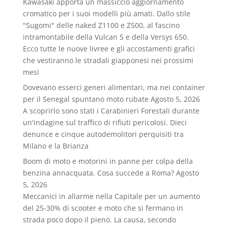
Kawasaki apporta un massiccio aggiornamento
cromatico per i suoi modelli più amati. Dallo stile
"Sugomi" delle naked Z1100 e Z500, al fascino
intramontabile della Vulcan S e della Versys 650.
Ecco tutte le nuove livree e gli accostamenti grafici
che vestiranno le stradali giapponesi nei prossimi
mesi
Dovevano esserci generi alimentari, ma nei container
per il Senegal spuntano moto rubate
Agosto 5, 2026
A scoprirlo sono stati i Carabinieri Forestali durante
un'indagine sul traffico di rifiuti pericolosi. Dieci
denunce e cinque autodemolitori perquisiti tra
Milano e la Brianza
Boom di moto e motorini in panne per colpa della
benzina annacquata. Cosa succede a Roma?
Agosto
5, 2026
Meccanici in allarme nella Capitale per un aumento
del 25-30% di scooter e moto che si fermano in
strada poco dopo il pieno. La causa, secondo