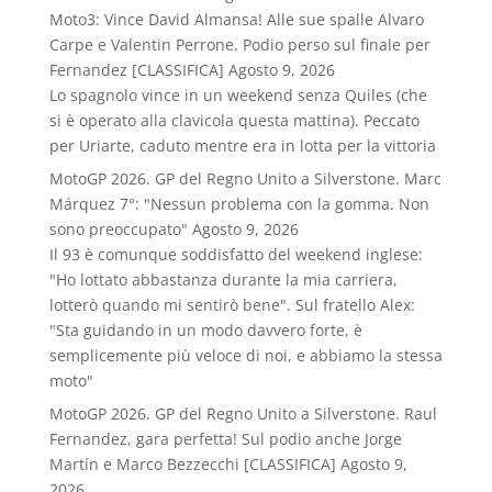
Moto3: Vince David Almansa! Alle sue spalle Alvaro
Carpe e Valentin Perrone. Podio perso sul finale per
Fernandez [CLASSIFICA]
Agosto 9, 2026
Lo spagnolo vince in un weekend senza Quiles (che
si è operato alla clavicola questa mattina). Peccato
per Uriarte, caduto mentre era in lotta per la vittoria
MotoGP 2026. GP del Regno Unito a Silverstone. Marc
Márquez 7°: "Nessun problema con la gomma. Non
sono preoccupato"
Agosto 9, 2026
Il 93 è comunque soddisfatto del weekend inglese:
"Ho lottato abbastanza durante la mia carriera,
lotterò quando mi sentirò bene". Sul fratello Alex:
"Sta guidando in un modo davvero forte, è
semplicemente più veloce di noi, e abbiamo la stessa
moto"
MotoGP 2026. GP del Regno Unito a Silverstone. Raul
Fernandez, gara perfetta! Sul podio anche Jorge
Martín e Marco Bezzecchi [CLASSIFICA]
Agosto 9,
2026