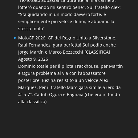
"Ho lottato abbastanza durante la mia carriera,
lotterò quando mi sentirò bene". Sul fratello Alex:
"Sta guidando in un modo davvero forte, è
semplicemente più veloce di noi, e abbiamo la
stessa moto"
MotoGP 2026. GP del Regno Unito a Silverstone.
Raul Fernandez, gara perfetta! Sul podio anche
Jorge Martín e Marco Bezzecchi [CLASSIFICA]
Agosto 9, 2026
Dominio totale per il pilota Trackhouse, per Martín
e Ogura problema al via con l'abbassatore
posteriore. Bez ha resistito a un veloce Álex
Márquez. Per il fratello Marc gara simile a ieri: da
4° a 7°. Caduti Ogura e Bagnaia (che era in fondo
alla classifica)