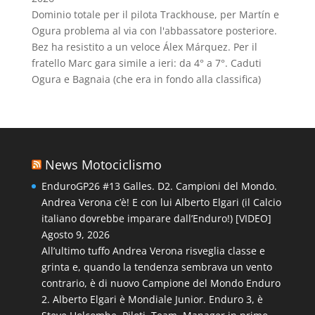
Dominio totale per il pilota Trackhouse, per Martín e
Ogura problema al via con l'abbassatore posteriore.
Bez ha resistito a un veloce Álex Márquez. Per il
fratello Marc gara simile a ieri: da 4° a 7°. Caduti
Ogura e Bagnaia (che era in fondo alla classifica)
News Motociclismo
EnduroGP26 #13 Galles. D2. Campioni del Mondo.
Andrea Verona c’è! E con lui Alberto Elgari (il Calcio
italiano dovrebbe imparare dall’Enduro!) [VIDEO]
Agosto 9, 2026
All’ultimo tuffo Andrea Verona risveglia classe e
grinta e, quando la tendenza sembrava un vento
contrario, è di nuovo Campione del Mondo Enduro
2. Alberto Elgari è Mondiale Junior. Enduro 3, è