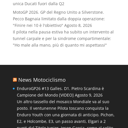
unica Ducati fuori dalla Q2
MotoGP 2026. GP del Regno Unito a Silverstone.
Pecco Bagnaia limitato dalla doppia operazione:
"Finire nei 10 è l'obiettivo"
Agosto 8, 2026
Il pilota nella pausa estiva ha subito un intervento al
tunnel carpale e per la sindrome compartimentale:
"Ho male alla mano, più di quanto mi aspettassi"
News Motociclismo
EnduroGP26 #13 Galles. D1. Pietro Scardina è
Campione del Mondo [VIDEO]
Agosto 9, 2026
Un altro tassello del mosaico Mondiale va al suo
posto. Il ventunenne Pilota toscano conquista la
Enduro Youth con una giornata di anticipo. Pichon,
E2, e Holcombe, E3, un passo avanti, Elgari a 2
punti dal Titolo Junior. Josep Garcia, come al solito,