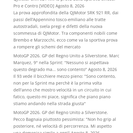
Pro e Contro [VIDEO]
Agosto 8, 2026
La prova approfondita della QJMotor SRK 921 RR, dai
passi dell’Appennino tosco-emiliano alle tratte
autostradali, svela pregi e difetti della nuova
scommessa di QJMotor. Tra componenti nobili come
Brembo e Marzocchi, ecco come va la sportiva prova
a rompere gli schemi del mercato
MotoGP 2026. GP del Regno Unito a Silverstone. Marc
Marquez, 9° nella Sprint: "Nessuno si aspettava
questo degrado ma... sono contento"
Agosto 8, 2026
Il 93 vede il bicchiere mezzo pieno: "Sono contento,
non per la Sprint ma perchè è la prima volta
dell'anno che mostro velocità in un circuito in cui
fatico, questo mi piace, significa che piano piano
stiamo andando nella strada giusta"
MotoGP 2026. GP del Regno Unito a Silverstone.
Pecco Bagnaia piuttosto pessimista: "Non ho grip al
posteriore, né velocità di percorrenza. Mi aspetto
una domenica simile a oggi"
Agosto 8, 2026