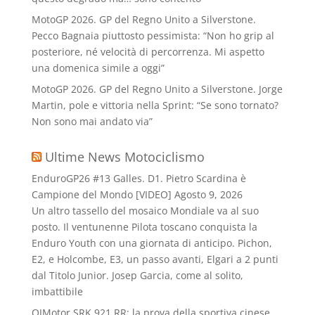
MotoGP 2026. GP del Regno Unito a Silverstone.
Pecco Bagnaia piuttosto pessimista: “Non ho grip al
posteriore, né velocità di percorrenza. Mi aspetto
una domenica simile a oggi”
MotoGP 2026. GP del Regno Unito a Silverstone. Jorge
Martin, pole e vittoria nella Sprint: “Se sono tornato?
Non sono mai andato via”
Ultime News Motociclismo
EnduroGP26 #13 Galles. D1. Pietro Scardina è
Campione del Mondo [VIDEO]
Agosto 9, 2026
Un altro tassello del mosaico Mondiale va al suo
posto. Il ventunenne Pilota toscano conquista la
Enduro Youth con una giornata di anticipo. Pichon,
E2, e Holcombe, E3, un passo avanti, Elgari a 2 punti
dal Titolo Junior. Josep Garcia, come al solito,
imbattibile
QJMotor SRK 921 RR: la prova della sportiva cinese.