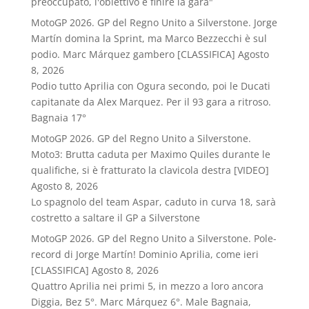
preoccupato, l'obiettivo è finire la gara"
MotoGP 2026. GP del Regno Unito a Silverstone. Jorge
Martín domina la Sprint, ma Marco Bezzecchi è sul
podio. Marc Márquez gambero [CLASSIFICA]
Agosto
8, 2026
Podio tutto Aprilia con Ogura secondo, poi le Ducati
capitanate da Alex Marquez. Per il 93 gara a ritroso.
Bagnaia 17°
MotoGP 2026. GP del Regno Unito a Silverstone.
Moto3: Brutta caduta per Maximo Quiles durante le
qualifiche, si è fratturato la clavicola destra [VIDEO]
Agosto 8, 2026
Lo spagnolo del team Aspar, caduto in curva 18, sarà
costretto a saltare il GP a Silverstone
MotoGP 2026. GP del Regno Unito a Silverstone. Pole-
record di Jorge Martín! Dominio Aprilia, come ieri
[CLASSIFICA]
Agosto 8, 2026
Quattro Aprilia nei primi 5, in mezzo a loro ancora
Diggia, Bez 5°. Marc Márquez 6°. Male Bagnaia,