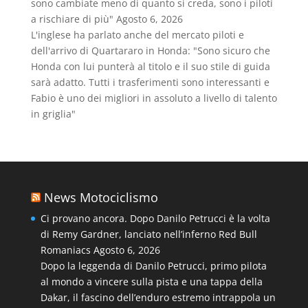
sono cambiate meno di quanto si creda, sono i piloti
a rischiare di più"
Agosto 6, 2026
L'inglese ha parlato anche del mercato piloti e
dell'arrivo di Quartararo in Honda: "Sono sicuro che
Honda con lui punterà al titolo e il suo stile di guida
sarà adatto. Tutti i trasferimenti sono interessanti e
Fabio è uno dei migliori in assoluto a livello di talento
in griglia"
News Motociclismo
Ci provano ancora. Dopo Danilo Petrucci è la volta
di Remy Gardner, lanciato nell’inferno Red Bull
Romaniacs
Agosto 6, 2026
Dopo la leggenda di Danilo Petrucci, primo pilota
al mondo a vincere sulla pista e una tappa della
Dakar, il fascino dell’enduro estremo intrappola un