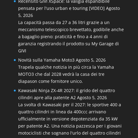
Recensito GIVI XSpace: la valigia espandibile
pensata per l'uso urban e touring [VIDEO]
Agosto
5, 2026
La capacità passa da 27 a 36 litri grazie a un
meccanismo telescopico brevettato, godibile anche
a bagaglio pieno: praticità e fino a 4 anni di
garanzia registrando il prodotto su My Garage di
GIVI
Novità sulla Yamaha Moto3
Agosto 5, 2026
Trapela qualche notizia in più circa la Yamaha
MOTO3 che dal 2028 vedrà la casa dei tre
diapason come fornitore unico.
Kawasaki Ninja ZX-4R 2027: il grido del quattro
cilindri apre alla patente A2
Agosto 5, 2026
La svolta di Kawasaki per il 2027: le sportive 400 a
quattro cilindri in linea da 400ccc arrivano
ufficialmente in versione depotenziata da 35 kW
per patente A2. Una notizia pazzesca per i giovani
motociclisti che sognano l'urlo del quattro cilindri