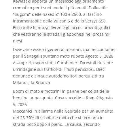
Kawasaki apporta un massiccio aggiornamento
cromatico per i suoi modelli più amati. Dallo stile
"Sugomi" delle naked Z1100 e Z500, al fascino
intramontabile della Vulcan S e della Versys 650.
Ecco tutte le nuove livree e gli accostamenti grafici
che vestiranno le stradali giapponesi nei prossimi
mesi
Dovevano esserci generi alimentari, ma nei container
per il Senegal spuntano moto rubate
Agosto 5, 2026
A scoprirlo sono stati i Carabinieri Forestali durante
un'indagine sul traffico di rifiuti pericolosi. Dieci
denunce e cinque autodemolitori perquisiti tra
Milano e la Brianza
Boom di moto e motorini in panne per colpa della
benzina annacquata. Cosa succede a Roma?
Agosto
5, 2026
Meccanici in allarme nella Capitale per un aumento
del 25-30% di scooter e moto che si fermano in
strada poco dopo il pieno. La causa, secondo