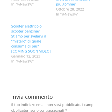
In "%News%"
più gomme”
Ottobre 28, 2022
In "%News%"
Scooter elettrico o
scooter benzina?
Stiamo per svelarvi il
“mistero” di quale
consuma di più?
[COMING SOON VIDEO]
Gennaio 12, 2023
In "%News%"
Invia commento
Il tuo indirizzo email non sarà pubblicato.
I campi
obbligatori sono contrassegnati
*