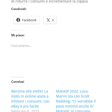
di ridurre i consumi e incrementare la coppia
Condividi:
Facebook
X
Mi piace:
Caricamento...
Correlati
Benzina alle stelle? La
MotoGP 2022. Luca
moto in ordine aiuta a
Marini sta con Scott
limitare i consumi: con
Redding: “Ci vorrebbe il
eBay è più facile
peso minimo anche in
Febbraio 9, 2023
MotoGP. Io consumo