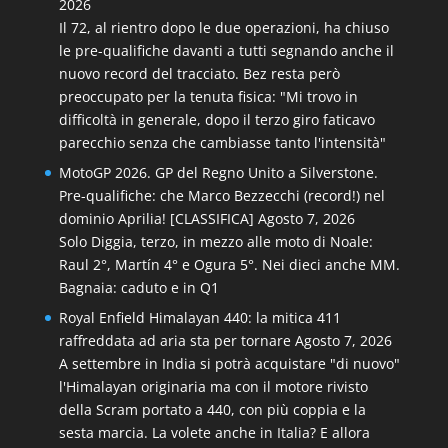
2026
Il 72, al rientro dopo le due operazioni, ha chiuso
le pre-qualifiche davanti a tutti segnando anche il
nuovo record del tracciato. Bez resta però
preoccupato per la tenuta fisica: "Mi trovo in
difficoltà in generale, dopo il terzo giro faticavo
parecchio senza che cambiasse tanto l'intensità"
MotoGP 2026. GP del Regno Unito a Silverstone.
Pre-qualifiche: che Marco Bezzecchi (record!) nel
dominio Aprilia! [CLASSIFICA]
Agosto 7, 2026
Solo Diggia, terzo, in mezzo alle moto di Noale:
Raul 2°, Martín 4° e Ogura 5°. Nei dieci anche MM.
Bagnaia: caduto e in Q1
Royal Enfield Himalayan 440: la mitica 411
raffreddata ad aria sta per tornare
Agosto 7, 2026
A settembre in India si potrà acquistare "di nuovo"
l'Himalayan originaria ma con il motore rivisto
della Scram portato a 440, con più coppia e la
sesta marcia. La volete anche in Italia? E allora