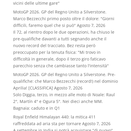
vicini delle ultime gare"
MotoGP 2026. GP del Regno Unito a Silverstone.
Marco Bezzecchi primo posto oltre il dolore: "Giorni
difficili, faremo quel che si può"
Agosto 7, 2026
Il 72, al rientro dopo le due operazioni, ha chiuso le
pre-qualifiche davanti a tutti segnando anche il
nuovo record del tracciato. Bez resta però
preoccupato per la tenuta fisica: "Mi trovo in
difficoltà in generale, dopo il terzo giro faticavo
parecchio senza che cambiasse tanto l'intensità"
MotoGP 2026. GP del Regno Unito a Silverstone. Pre-
qualifiche: che Marco Bezzecchi (record!) nel dominio
Aprilia! [CLASSIFICA]
Agosto 7, 2026
Solo Diggia, terzo, in mezzo alle moto di Noale: Raul
2°, Martín 4° e Ogura 5°. Nei dieci anche MM.
Bagnaia: caduto e in Q1
Royal Enfield Himalayan 440: la mitica 411
raffreddata ad aria sta per tornare
Agosto 7, 2026
A settembre in India si potrà acquistare "di nuovo"