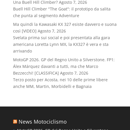
Una Buell Hill Climber?
Agosto 7, 2026
Buell Hill Climber "The Goat": il prototipo da salita
che punta al segmento Adventure
Ma quindi la Kawasaki KX 327 esiste davvero e suona
così [VIDEO]
Agosto 7, 2026
Svelata prima sui social e poi presentata alla gara
americana Loretta Lynn MX, la KX327 è vera e sta
arrivando
MotoGP 2026. GP del Regno Unito a Silverstone. FP1:
Álex Márquez davanti a tutti, ma che Marco
Bezzecchi! [CLASSIFICA]
Agosto 7, 2026
Terzo posto per Acosta, nei 10 delle prime libere
anche MM, Martin, Morbidelli e Bagnaia
News Motociclismo