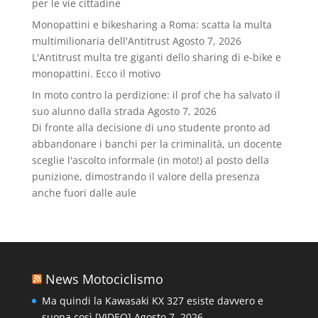
per le vie cittadine
Monopattini e bikesharing a Roma: scatta la multa
multimilionaria dell'Antitrust
Agosto 7, 2026
L'Antitrust multa tre giganti dello sharing di e-bike e
monopattini. Ecco il motivo
In moto contro la perdizione: il prof che ha salvato il
suo alunno dalla strada
Agosto 7, 2026
Di fronte alla decisione di uno studente pronto ad
abbandonare i banchi per la criminalità, un docente
sceglie l'ascolto informale (in moto!) al posto della
punizione, dimostrando il valore della presenza
anche fuori dalle aule
News Motociclismo
Ma quindi la Kawasaki KX 327 esiste davvero e
suona così [VIDEO]
Agosto 7, 2026