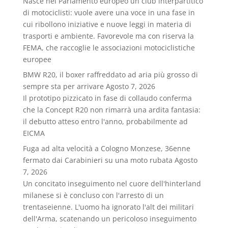
Nasce nel Parlamento europeo un club interpartitico
di motociclisti: vuole avere una voce in una fase in
cui ribollono iniziative e nuove leggi in materia di
trasporti e ambiente. Favorevole ma con riserva la
FEMA, che raccoglie le associazioni motociclistiche
europee
BMW R20, il boxer raffreddato ad aria più grosso di
sempre sta per arrivare
Agosto 7, 2026
Il prototipo pizzicato in fase di collaudo conferma
che la Concept R20 non rimarrà una ardita fantasia:
il debutto atteso entro l'anno, probabilmente ad
EICMA
Fuga ad alta velocità a Cologno Monzese, 36enne
fermato dai Carabinieri su una moto rubata
Agosto
7, 2026
Un concitato inseguimento nel cuore dell'hinterland
milanese si è concluso con l'arresto di un
trentaseienne. L'uomo ha ignorato l'alt dei militari
dell'Arma, scatenando un pericoloso inseguimento