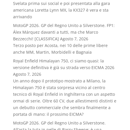
Svelata prima sui social e poi presentata alla gara
americana Loretta Lynn MX, la KX327 è vera e sta
arrivando
MotoGP 2026. GP del Regno Unito a Silverstone. FP1:
Álex Márquez davanti a tutti, ma che Marco
Bezzecchi! [CLASSIFICA]
Agosto 7, 2026
Terzo posto per Acosta, nei 10 delle prime libere
anche MM, Martin, Morbidelli e Bagnaia
Royal Enfield Himalayan 750, ci siamo quasi: la
versione definitiva è già su strada verso EICMA 2026
Agosto 7, 2026
Un anno dopo il prototipo mostrato a Milano, la
Himalayan 750 è stata sorpresa vicino al centro
tecnico di Royal Enfield in Inghilterra con un aspetto
ormai di serie. Oltre 60 CV, due allestimenti distinti e
un debutto commerciale che sembra finalmente a
portata di mano: il prossimo EICMA?
MotoGP 2026. GP del Regno Unito a Silverstone.
All’asta la tuta in pelle di Barry Sheene: è una