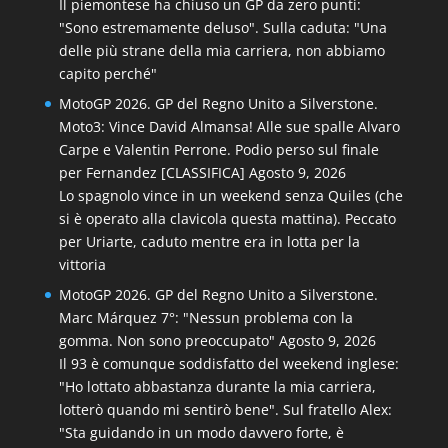
Il piemontese ha chiuso un GP da zero punti:
"Sono estremamente deluso". Sulla caduta: "Una
delle più strane della mia carriera, non abbiamo
capito perché"
MotoGP 2026. GP del Regno Unito a Silverstone.
Moto3: Vince David Almansa! Alle sue spalle Alvaro
Carpe e Valentin Perrone. Podio perso sul finale
per Fernandez [CLASSIFICA]
Agosto 9, 2026
Lo spagnolo vince in un weekend senza Quiles (che
si è operato alla clavicola questa mattina). Peccato
per Uriarte, caduto mentre era in lotta per la
vittoria
MotoGP 2026. GP del Regno Unito a Silverstone.
Marc Márquez 7°: "Nessun problema con la
gomma. Non sono preoccupato"
Agosto 9, 2026
Il 93 è comunque soddisfatto del weekend inglese:
"Ho lottato abbastanza durante la mia carriera,
lotterò quando mi sentirò bene". Sul fratello Alex:
"Sta guidando in un modo davvero forte, è