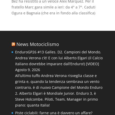
Bez ha resistito a un veloce Álex Márquez. Per il
fratello Marc gara simile a ieri: da 4° a 7°. Caduti
Ogura e Bagnaia (che era in fondo alla classifica)
News Motociclismo
EnduroGP26 #13 Galles. D2. Campioni del Mondo.
Andrea Verona c’è! E con lui Alberto Elgari (il Calcio
italiano dovrebbe imparare dall’Enduro!) [VIDEO]
Agosto 9, 2026
All’ultimo tuffo Andrea Verona risveglia classe e
grinta e, quando la tendenza sembrava un vento
contrario, è di nuovo Campione del Mondo Enduro
2. Alberto Elgari è Mondiale Junior. Enduro 3, è
Steve Holcombe. Piloti, Team, Manager in primo
piano: quanta Italia!
Piste ciclabili: farne una è davvero un affare?