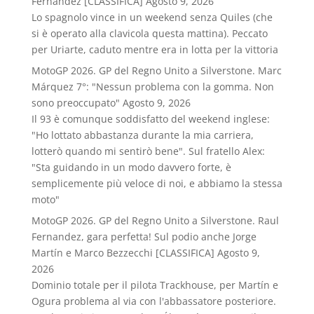
Fernandez [CLASSIFICA]
Agosto 9, 2026
Lo spagnolo vince in un weekend senza Quiles (che
si è operato alla clavicola questa mattina). Peccato
per Uriarte, caduto mentre era in lotta per la vittoria
MotoGP 2026. GP del Regno Unito a Silverstone. Marc
Márquez 7°: "Nessun problema con la gomma. Non
sono preoccupato"
Agosto 9, 2026
Il 93 è comunque soddisfatto del weekend inglese:
"Ho lottato abbastanza durante la mia carriera,
lotterò quando mi sentirò bene". Sul fratello Alex:
"Sta guidando in un modo davvero forte, è
semplicemente più veloce di noi, e abbiamo la stessa
moto"
MotoGP 2026. GP del Regno Unito a Silverstone. Raul
Fernandez, gara perfetta! Sul podio anche Jorge
Martín e Marco Bezzecchi [CLASSIFICA]
Agosto 9,
2026
Dominio totale per il pilota Trackhouse, per Martín e
Ogura problema al via con l'abbassatore posteriore.