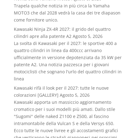
Trapela qualche notizia in più circa la Yamaha
MOTO3 che dal 2028 vedrà la casa dei tre diapason
come fornitore unico.
Kawasaki Ninja ZX-4R 2027: il grido del quattro
cilindri apre alla patente A2
Agosto 5, 2026
La svolta di Kawasaki per il 2027: le sportive 400 a
quattro cilindri in linea da 400ccc arrivano
ufficialmente in versione depotenziata da 35 kW per
patente A2. Una notizia pazzesca per i giovani
motociclisti che sognano l'urlo del quattro cilindri in
linea
Kawasaki rifà il look per il 2027: tutte le nuove
colorazioni [GALLERY]
Agosto 5, 2026
Kawasaki apporta un massiccio aggiornamento
cromatico per i suoi modelli più amati. Dallo stile
"Sugomi" delle naked Z1100 e Z500, al fascino
intramontabile della Vulcan S e della Versys 650.
Ecco tutte le nuove livree e gli accostamenti grafici
che vestiranno le stradali giapponesi nei prossimi