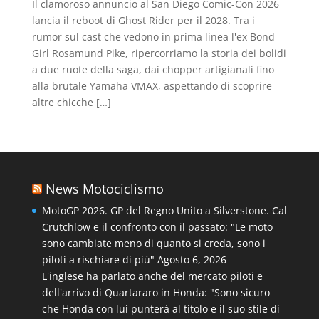
Il clamoroso annuncio al San Diego Comic-Con 2026
lancia il reboot di Ghost Rider per il 2028. Tra i
rumor sul cast che vedono in prima linea l'ex Bond
Girl Rosamund Pike, ripercorriamo la storia dei bolidi
a due ruote della saga, dai chopper artigianali fino
alla brutale Yamaha VMAX, aspettando di scoprire
altre chicche […]
News Motociclismo
MotoGP 2026. GP del Regno Unito a Silverstone. Cal
Crutchlow e il confronto con il passato: "Le moto
sono cambiate meno di quanto si creda, sono i
piloti a rischiare di più"
Agosto 6, 2026
L'inglese ha parlato anche del mercato piloti e
dell'arrivo di Quartararo in Honda: "Sono sicuro
che Honda con lui punterà al titolo e il suo stile di