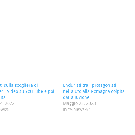
i sulla scogliera di
Enduristi tra i protagonisti
eri. Video su YouTube e poi
nell’aiuto alla Romagna colpita
lta
dall’alluvione
14, 2022
Maggio 22, 2023
ews%"
In "%News%"