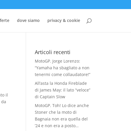
ferte
dove siamo
privacy & cookie
Articoli recenti
MotoGP. Jorge Lorenzo:
“Yamaha ha sbagliato a non
tenermi come collaudatore!”
All’asta la Honda Fireblade
di James May: il lato “veloce”
o il
di Captain Slow
i da
MotoGP. Toh! Lo dice anche
Stoner che la moto di
Bagnaia non era quella del
’24 e non era a posto…