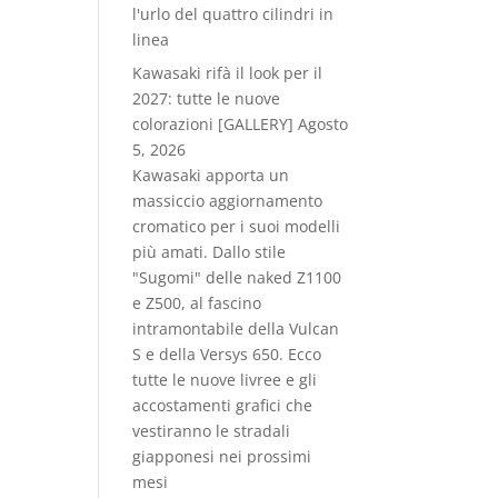
l'urlo del quattro cilindri in
linea
Kawasaki rifà il look per il
2027: tutte le nuove
colorazioni [GALLERY]
Agosto
5, 2026
Kawasaki apporta un
massiccio aggiornamento
cromatico per i suoi modelli
più amati. Dallo stile
"Sugomi" delle naked Z1100
e Z500, al fascino
intramontabile della Vulcan
S e della Versys 650. Ecco
tutte le nuove livree e gli
accostamenti grafici che
vestiranno le stradali
giapponesi nei prossimi
mesi