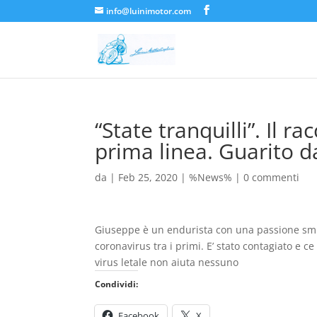
info@luinimotor.com
“State tranquilli”. Il 
prima linea. Guarito d
da
|
Feb 25, 2020
|
%News%
|
0 commenti
Giuseppe è un endurista con una passione smis
coronavirus tra i primi. E’ stato contagiato e ce
virus letale non aiuta nessuno
Condividi:
Facebook
X