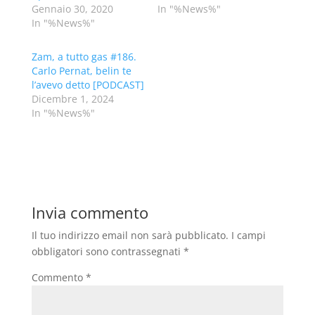
Gennaio 30, 2020
In "%News%"
In "%News%"
Zam, a tutto gas #186.
Carlo Pernat, belin te
l’avevo detto [PODCAST]
Dicembre 1, 2024
In "%News%"
Invia commento
Il tuo indirizzo email non sarà pubblicato.
I campi
obbligatori sono contrassegnati
*
Commento
*