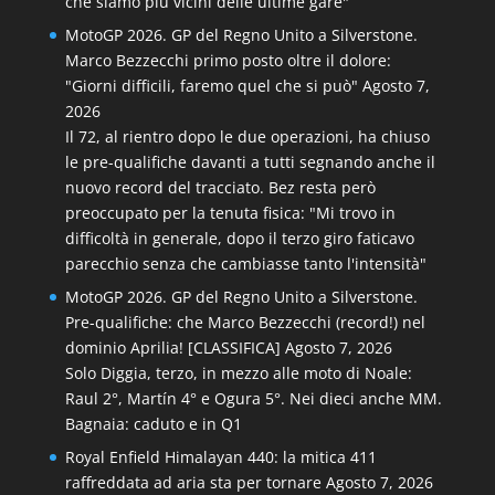
che siamo più vicini delle ultime gare"
MotoGP 2026. GP del Regno Unito a Silverstone.
Marco Bezzecchi primo posto oltre il dolore:
"Giorni difficili, faremo quel che si può"
Agosto 7,
2026
Il 72, al rientro dopo le due operazioni, ha chiuso
le pre-qualifiche davanti a tutti segnando anche il
nuovo record del tracciato. Bez resta però
preoccupato per la tenuta fisica: "Mi trovo in
difficoltà in generale, dopo il terzo giro faticavo
parecchio senza che cambiasse tanto l'intensità"
MotoGP 2026. GP del Regno Unito a Silverstone.
Pre-qualifiche: che Marco Bezzecchi (record!) nel
dominio Aprilia! [CLASSIFICA]
Agosto 7, 2026
Solo Diggia, terzo, in mezzo alle moto di Noale:
Raul 2°, Martín 4° e Ogura 5°. Nei dieci anche MM.
Bagnaia: caduto e in Q1
Royal Enfield Himalayan 440: la mitica 411
raffreddata ad aria sta per tornare
Agosto 7, 2026