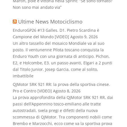
Martin, pole e vittoria nella Sprint: “Se sono tornato?
Non sono mai andato via”
Ultime News Motociclismo
EnduroGP26 #13 Galles. D1. Pietro Scardina è
Campione del Mondo [VIDEO]
Agosto 9, 2026
Un altro tassello del mosaico Mondiale va al suo
posto. Il ventunenne Pilota toscano conquista la
Enduro Youth con una giornata di anticipo. Pichon,
E2, e Holcombe, E3, un passo avanti, Elgari a 2 punti
dal Titolo Junior. Josep Garcia, come al solito,
imbattibile
QJMotor SRK 921 RR: la prova della sportiva cinese.
Pro e Contro [VIDEO]
Agosto 8, 2026
La prova approfondita della QJMotor SRK 921 RR, dai
passi dell’Appennino tosco-emiliano alle tratte
autostradali, svela pregi e difetti della nuova
scommessa di QJMotor. Tra componenti nobili come
Brembo e Marzocchi, ecco come va la sportiva prova