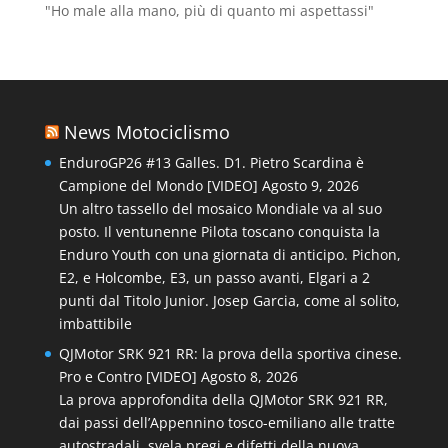
"Ho male alla mano, più di quanto mi aspettassi"
News Motociclismo
EnduroGP26 #13 Galles. D1. Pietro Scardina è
Campione del Mondo [VIDEO]
Agosto 9, 2026
Un altro tassello del mosaico Mondiale va al suo
posto. Il ventunenne Pilota toscano conquista la
Enduro Youth con una giornata di anticipo. Pichon,
E2, e Holcombe, E3, un passo avanti, Elgari a 2
punti dal Titolo Junior. Josep Garcia, come al solito,
imbattibile
QJMotor SRK 921 RR: la prova della sportiva cinese.
Pro e Contro [VIDEO]
Agosto 8, 2026
La prova approfondita della QJMotor SRK 921 RR,
dai passi dell’Appennino tosco-emiliano alle tratte
autostradali, svela pregi e difetti della nuova