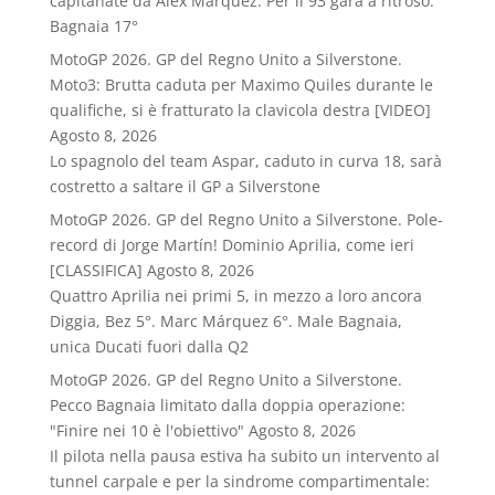
capitanate da Alex Marquez. Per il 93 gara a ritroso.
Bagnaia 17°
MotoGP 2026. GP del Regno Unito a Silverstone.
Moto3: Brutta caduta per Maximo Quiles durante le
qualifiche, si è fratturato la clavicola destra [VIDEO]
Agosto 8, 2026
Lo spagnolo del team Aspar, caduto in curva 18, sarà
costretto a saltare il GP a Silverstone
MotoGP 2026. GP del Regno Unito a Silverstone. Pole-
record di Jorge Martín! Dominio Aprilia, come ieri
[CLASSIFICA]
Agosto 8, 2026
Quattro Aprilia nei primi 5, in mezzo a loro ancora
Diggia, Bez 5°. Marc Márquez 6°. Male Bagnaia,
unica Ducati fuori dalla Q2
MotoGP 2026. GP del Regno Unito a Silverstone.
Pecco Bagnaia limitato dalla doppia operazione:
"Finire nei 10 è l'obiettivo"
Agosto 8, 2026
Il pilota nella pausa estiva ha subito un intervento al
tunnel carpale e per la sindrome compartimentale: