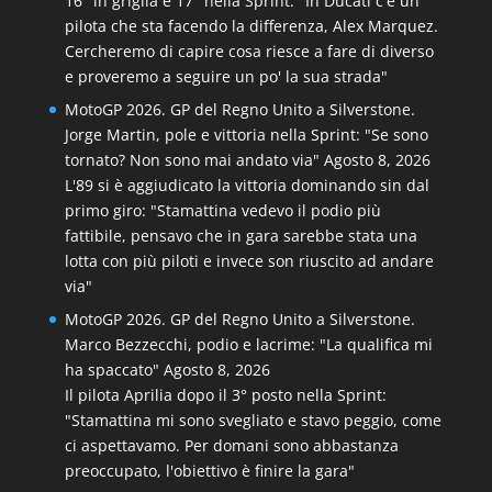
16° in griglia e 17° nella Sprint: "In Ducati c'è un
pilota che sta facendo la differenza, Alex Marquez.
Cercheremo di capire cosa riesce a fare di diverso
e proveremo a seguire un po' la sua strada"
MotoGP 2026. GP del Regno Unito a Silverstone.
Jorge Martin, pole e vittoria nella Sprint: "Se sono
tornato? Non sono mai andato via"
Agosto 8, 2026
L'89 si è aggiudicato la vittoria dominando sin dal
primo giro: "Stamattina vedevo il podio più
fattibile, pensavo che in gara sarebbe stata una
lotta con più piloti e invece son riuscito ad andare
via"
MotoGP 2026. GP del Regno Unito a Silverstone.
Marco Bezzecchi, podio e lacrime: "La qualifica mi
ha spaccato"
Agosto 8, 2026
Il pilota Aprilia dopo il 3° posto nella Sprint:
"Stamattina mi sono svegliato e stavo peggio, come
ci aspettavamo. Per domani sono abbastanza
preoccupato, l'obiettivo è finire la gara"