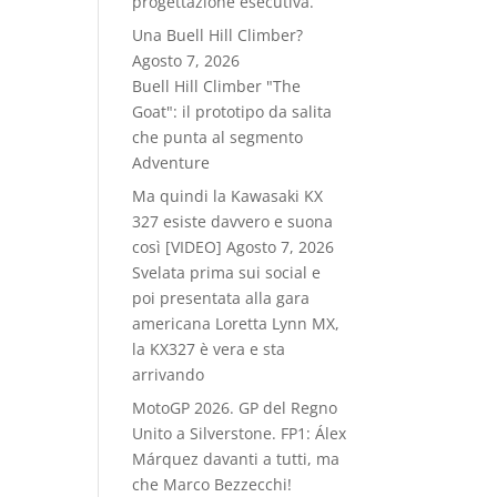
progettazione esecutiva.
Una Buell Hill Climber?
Agosto 7, 2026
Buell Hill Climber "The
Goat": il prototipo da salita
che punta al segmento
Adventure
Ma quindi la Kawasaki KX
327 esiste davvero e suona
così [VIDEO]
Agosto 7, 2026
Svelata prima sui social e
poi presentata alla gara
americana Loretta Lynn MX,
la KX327 è vera e sta
arrivando
MotoGP 2026. GP del Regno
Unito a Silverstone. FP1: Álex
Márquez davanti a tutti, ma
che Marco Bezzecchi!