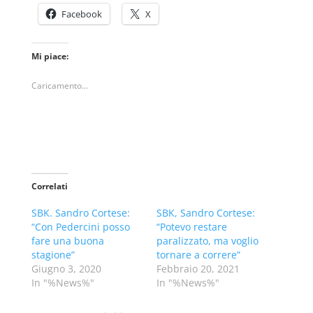
Facebook
X
Mi piace:
Caricamento...
Correlati
SBK. Sandro Cortese:
SBK, Sandro Cortese:
“Con Pedercini posso
“Potevo restare
fare una buona
paralizzato, ma voglio
stagione”
tornare a correre”
Giugno 3, 2020
Febbraio 20, 2021
In "%News%"
In "%News%"