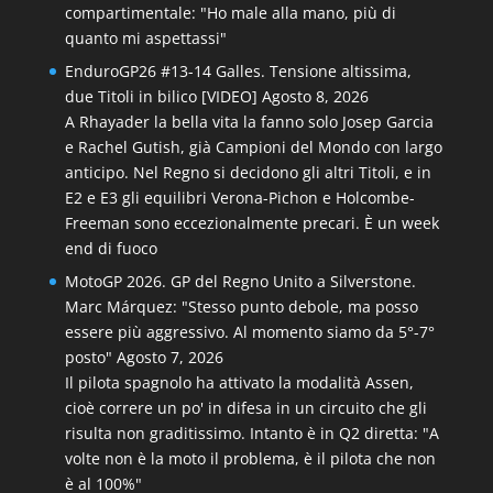
compartimentale: "Ho male alla mano, più di
quanto mi aspettassi"
EnduroGP26 #13-14 Galles. Tensione altissima,
due Titoli in bilico [VIDEO]
Agosto 8, 2026
A Rhayader la bella vita la fanno solo Josep Garcia
e Rachel Gutish, già Campioni del Mondo con largo
anticipo. Nel Regno si decidono gli altri Titoli, e in
E2 e E3 gli equilibri Verona-Pichon e Holcombe-
Freeman sono eccezionalmente precari. È un week
end di fuoco
MotoGP 2026. GP del Regno Unito a Silverstone.
Marc Márquez: "Stesso punto debole, ma posso
essere più aggressivo. Al momento siamo da 5°-7°
posto"
Agosto 7, 2026
Il pilota spagnolo ha attivato la modalità Assen,
cioè correre un po' in difesa in un circuito che gli
risulta non graditissimo. Intanto è in Q2 diretta: "A
volte non è la moto il problema, è il pilota che non
è al 100%"