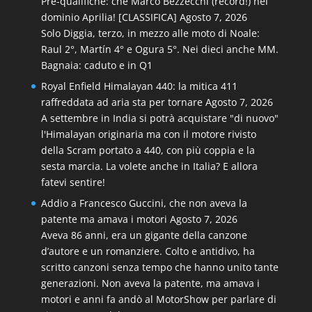
Pre-qualifiche: che Marco Bezzecchi (record!) nel
dominio Aprilia! [CLASSIFICA]
Agosto 7, 2026
Solo Diggia, terzo, in mezzo alle moto di Noale:
Raul 2°, Martín 4° e Ogura 5°. Nei dieci anche MM.
Bagnaia: caduto e in Q1
Royal Enfield Himalayan 440: la mitica 411
raffreddata ad aria sta per tornare
Agosto 7, 2026
A settembre in India si potrà acquistare "di nuovo"
l'Himalayan originaria ma con il motore rivisto
della Scram portato a 440, con più coppia e la
sesta marcia. La volete anche in Italia? E allora
fatevi sentire!
Addio a Francesco Guccini, che non aveva la
patente ma amava i motori
Agosto 7, 2026
Aveva 86 anni, era un gigante della canzone
d’autore e un romanziere. Colto e antidivo, ha
scritto canzoni senza tempo che hanno unito tante
generazioni. Non aveva la patente, ma amava i
motori e anni fa andò al MotorShow per parlare di