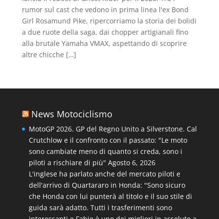
rumor sul cast che vedono in prima linea l'ex Bond
Girl Rosamund Pike, ripercorriamo la storia dei bolidi
a due ruote della saga, dai chopper artigianali fino
alla brutale Yamaha VMAX, aspettando di scoprire
altre chicche […]
News Motociclismo
MotoGP 2026. GP del Regno Unito a Silverstone. Cal
Crutchlow e il confronto con il passato: "Le moto
sono cambiate meno di quanto si creda, sono i
piloti a rischiare di più"
Agosto 6, 2026
L'inglese ha parlato anche del mercato piloti e
dell'arrivo di Quartararo in Honda: "Sono sicuro
che Honda con lui punterà al titolo e il suo stile di
guida sarà adatto. Tutti i trasferimenti sono
interessanti e Fabio è uno dei migliori in assoluto a