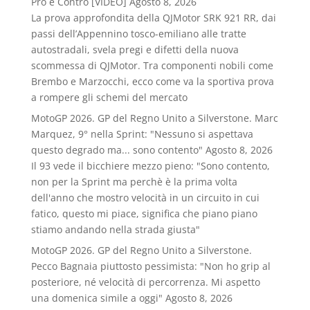
Pro e Contro [VIDEO]
Agosto 8, 2026
La prova approfondita della QJMotor SRK 921 RR, dai
passi dell’Appennino tosco-emiliano alle tratte
autostradali, svela pregi e difetti della nuova
scommessa di QJMotor. Tra componenti nobili come
Brembo e Marzocchi, ecco come va la sportiva prova
a rompere gli schemi del mercato
MotoGP 2026. GP del Regno Unito a Silverstone. Marc
Marquez, 9° nella Sprint: "Nessuno si aspettava
questo degrado ma... sono contento"
Agosto 8, 2026
Il 93 vede il bicchiere mezzo pieno: "Sono contento,
non per la Sprint ma perchè è la prima volta
dell'anno che mostro velocità in un circuito in cui
fatico, questo mi piace, significa che piano piano
stiamo andando nella strada giusta"
MotoGP 2026. GP del Regno Unito a Silverstone.
Pecco Bagnaia piuttosto pessimista: "Non ho grip al
posteriore, né velocità di percorrenza. Mi aspetto
una domenica simile a oggi"
Agosto 8, 2026