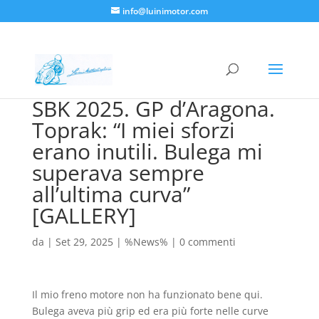
info@luinimotor.com
SBK 2025. GP d’Aragona.
Toprak: “I miei sforzi
erano inutili. Bulega mi
superava sempre
all’ultima curva”
[GALLERY]
da
|
Set 29, 2025
|
%News%
|
0 commenti
Il mio freno motore non ha funzionato bene qui.
Bulega aveva più grip ed era più forte nelle curve