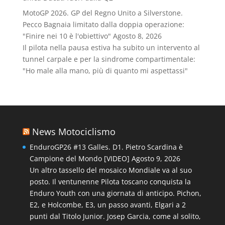
MotoGP 2026. GP del Regno Unito a Silverstone.
Pecco Bagnaia limitato dalla doppia operazione:
"Finire nei 10 è l'obiettivo"
Agosto 8, 2026
Il pilota nella pausa estiva ha subito un intervento al
tunnel carpale e per la sindrome compartimentale:
"Ho male alla mano, più di quanto mi aspettassi"
News Motociclismo
EnduroGP26 #13 Galles. D1. Pietro Scardina è
Campione del Mondo [VIDEO]
Agosto 9, 2026
Un altro tassello del mosaico Mondiale va al suo
posto. Il ventunenne Pilota toscano conquista la
Enduro Youth con una giornata di anticipo. Pichon,
E2, e Holcombe, E3, un passo avanti, Elgari a 2
punti dal Titolo Junior. Josep Garcia, come al solito,