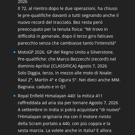
2026
Il 72, al rientro dopo le due operazioni, ha chiuso
le pre-qualifiche davanti a tutti segnando anche il
nuovo record del tracciato. Bez resta però
preoccupato per la tenuta fisica: "Mi trovo in
difficoltà in generale, dopo il terzo giro faticavo
parecchio senza che cambiasse tanto l'intensità"
MotoGP 2026. GP del Regno Unito a Silverstone.
Pre-qualifiche: che Marco Bezzecchi (record!) nel
dominio Aprilia! [CLASSIFICA]
Agosto 7, 2026
Solo Diggia, terzo, in mezzo alle moto di Noale:
Raul 2°, Martín 4° e Ogura 5°. Nei dieci anche MM.
Bagnaia: caduto e in Q1
Royal Enfield Himalayan 440: la mitica 411
raffreddata ad aria sta per tornare
Agosto 7, 2026
A settembre in India si potrà acquistare "di nuovo"
l'Himalayan originaria ma con il motore rivisto
della Scram portato a 440, con più coppia e la
sesta marcia. La volete anche in Italia? E allora