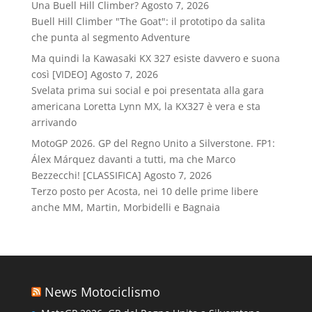
Una Buell Hill Climber?
Agosto 7, 2026
Buell Hill Climber "The Goat": il prototipo da salita
che punta al segmento Adventure
Ma quindi la Kawasaki KX 327 esiste davvero e suona
così [VIDEO]
Agosto 7, 2026
Svelata prima sui social e poi presentata alla gara
americana Loretta Lynn MX, la KX327 è vera e sta
arrivando
MotoGP 2026. GP del Regno Unito a Silverstone. FP1:
Álex Márquez davanti a tutti, ma che Marco
Bezzecchi! [CLASSIFICA]
Agosto 7, 2026
Terzo posto per Acosta, nei 10 delle prime libere
anche MM, Martin, Morbidelli e Bagnaia
News Motociclismo