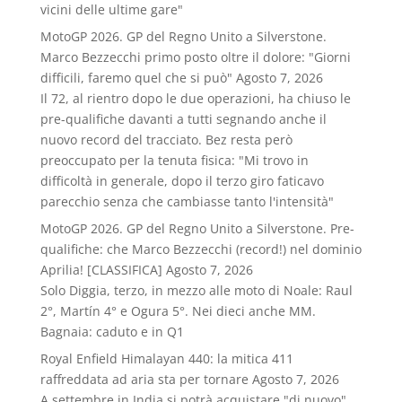
vicini delle ultime gare"
MotoGP 2026. GP del Regno Unito a Silverstone.
Marco Bezzecchi primo posto oltre il dolore: "Giorni
difficili, faremo quel che si può"
Agosto 7, 2026
Il 72, al rientro dopo le due operazioni, ha chiuso le
pre-qualifiche davanti a tutti segnando anche il
nuovo record del tracciato. Bez resta però
preoccupato per la tenuta fisica: "Mi trovo in
difficoltà in generale, dopo il terzo giro faticavo
parecchio senza che cambiasse tanto l'intensità"
MotoGP 2026. GP del Regno Unito a Silverstone. Pre-
qualifiche: che Marco Bezzecchi (record!) nel dominio
Aprilia! [CLASSIFICA]
Agosto 7, 2026
Solo Diggia, terzo, in mezzo alle moto di Noale: Raul
2°, Martín 4° e Ogura 5°. Nei dieci anche MM.
Bagnaia: caduto e in Q1
Royal Enfield Himalayan 440: la mitica 411
raffreddata ad aria sta per tornare
Agosto 7, 2026
A settembre in India si potrà acquistare "di nuovo"