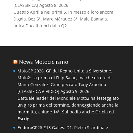
[CLASSIFICA]
Agosto 8, 2026
Quattro Aprilia nei primi 5, in mezzo a loro ancora
Diggia, Bez 5°. Marc Márquez 6°. Male Bagnaia,
unica Ducati fuori dalla Q2
News Motociclismo
MotoGP 2026. GP del Regno Unito a Silverstone.
Moto2: La prima di Filip Salac, ma che errore di
Manu Gonzalez. Gran peccato Tony Arbolino
[CLASSIFICA e VIDEO]
Agosto 9, 2026
L'attuale leader del Mondiale Moto2 ha festeggiato
un giro prima del termine, danneggiando anche la
marmitta, chiude 14°. Sul podio anche Ortola ed
Escrig
EnduroGP26 #13 Galles. D1. Pietro Scardina è