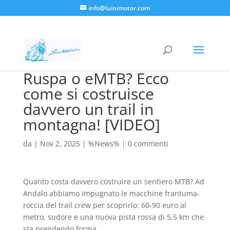
info@luinimotor.com
Ruspa o eMTB? Ecco
come si costruisce
davvero un trail in
montagna! [VIDEO]
da
|
Nov 2, 2025
|
%News%
|
0 commenti
Quanto costa davvero costruire un sentiero MTB? Ad
Andalo abbiamo impugnato le macchine frantuma-
roccia del trail crew per scoprirlo: 60-90 euro al
metro, sudore e una nuova pista rossa di 5,5 km che
sta prendendo forma