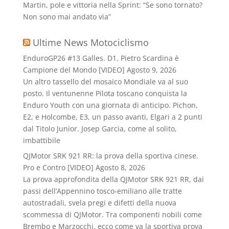
Martin, pole e vittoria nella Sprint: “Se sono tornato?
Non sono mai andato via”
Ultime News Motociclismo
EnduroGP26 #13 Galles. D1. Pietro Scardina è
Campione del Mondo [VIDEO]
Agosto 9, 2026
Un altro tassello del mosaico Mondiale va al suo
posto. Il ventunenne Pilota toscano conquista la
Enduro Youth con una giornata di anticipo. Pichon,
E2, e Holcombe, E3, un passo avanti, Elgari a 2 punti
dal Titolo Junior. Josep Garcia, come al solito,
imbattibile
QJMotor SRK 921 RR: la prova della sportiva cinese.
Pro e Contro [VIDEO]
Agosto 8, 2026
La prova approfondita della QJMotor SRK 921 RR, dai
passi dell’Appennino tosco-emiliano alle tratte
autostradali, svela pregi e difetti della nuova
scommessa di QJMotor. Tra componenti nobili come
Brembo e Marzocchi, ecco come va la sportiva prova