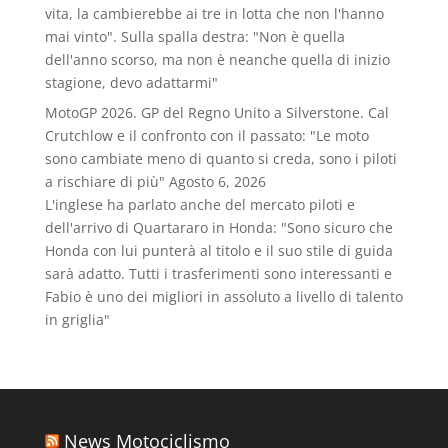
vita, la cambierebbe ai tre in lotta che non l'hanno
mai vinto". Sulla spalla destra: "Non è quella
dell'anno scorso, ma non è neanche quella di inizio
stagione, devo adattarmi"
MotoGP 2026. GP del Regno Unito a Silverstone. Cal
Crutchlow e il confronto con il passato: "Le moto
sono cambiate meno di quanto si creda, sono i piloti
a rischiare di più"
Agosto 6, 2026
L'inglese ha parlato anche del mercato piloti e
dell'arrivo di Quartararo in Honda: "Sono sicuro che
Honda con lui punterà al titolo e il suo stile di guida
sarà adatto. Tutti i trasferimenti sono interessanti e
Fabio è uno dei migliori in assoluto a livello di talento
in griglia"
News Motociclismo