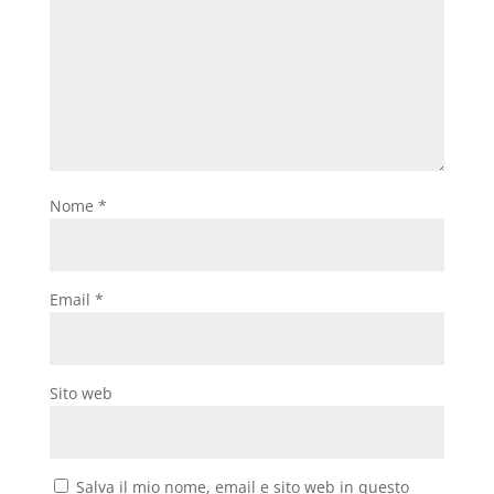
Nome
*
Email
*
Sito web
Salva il mio nome, email e sito web in questo