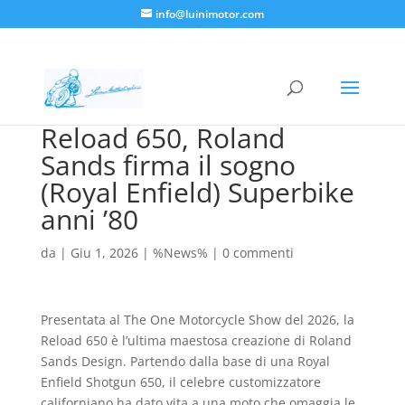
info@luinimotor.com
Reload 650, Roland
Sands firma il sogno
(Royal Enfield) Superbike
anni ’80
da
|
Giu 1, 2026
|
%News%
|
0 commenti
Presentata al The One Motorcycle Show del 2026, la
Reload 650 è l’ultima maestosa creazione di Roland
Sands Design. Partendo dalla base di una Royal
Enfield Shotgun 650, il celebre customizzatore
californiano ha dato vita a una moto che omaggia le