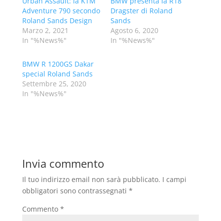
Urban Assault: la KTM
BMW presenta la R18
Adventure 790 secondo
Dragster di Roland
Roland Sands Design
Sands
Marzo 2, 2021
Agosto 6, 2020
In "%News%"
In "%News%"
BMW R 1200GS Dakar
special Roland Sands
Settembre 25, 2020
In "%News%"
Invia commento
Il tuo indirizzo email non sarà pubblicato.
I campi
obbligatori sono contrassegnati
*
Commento
*