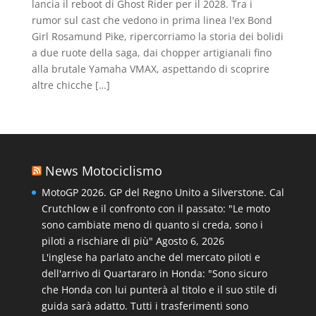
lancia il reboot di Ghost Rider per il 2028. Tra i
rumor sul cast che vedono in prima linea l'ex Bond
Girl Rosamund Pike, ripercorriamo la storia dei bolidi
a due ruote della saga, dai chopper artigianali fino
alla brutale Yamaha VMAX, aspettando di scoprire
altre chicche […]
News Motociclismo
MotoGP 2026. GP del Regno Unito a Silverstone. Cal
Crutchlow e il confronto con il passato: "Le moto
sono cambiate meno di quanto si creda, sono i
piloti a rischiare di più"
Agosto 6, 2026
L'inglese ha parlato anche del mercato piloti e
dell'arrivo di Quartararo in Honda: "Sono sicuro
che Honda con lui punterà al titolo e il suo stile di
guida sarà adatto. Tutti i trasferimenti sono