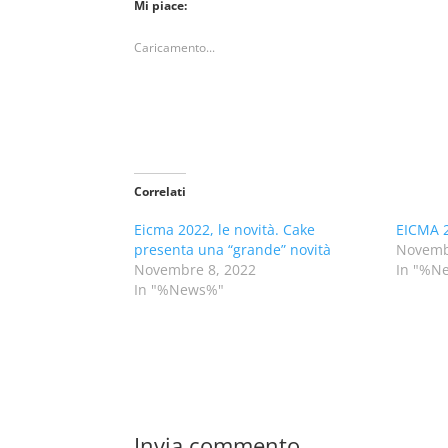
Mi piace:
Caricamento...
Correlati
Eicma 2022, le novità. Cake
EICMA 2
presenta una “grande” novità
Novemb
Novembre 8, 2022
In "%N
In "%News%"
Invia commento