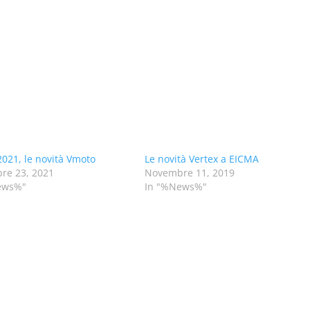
021, le novità Vmoto
Le novità Vertex a EICMA
re 23, 2021
Novembre 11, 2019
ews%"
In "%News%"