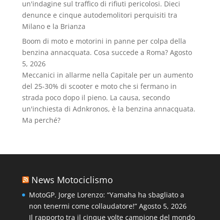
un'indagine sul traffico di rifiuti pericolosi. Dieci
denunce e cinque autodemolitori perquisiti tra
Milano e la Brianza
Boom di moto e motorini in panne per colpa della
benzina annacquata. Cosa succede a Roma?
Agosto
5, 2026
Meccanici in allarme nella Capitale per un aumento
del 25-30% di scooter e moto che si fermano in
strada poco dopo il pieno. La causa, secondo
un'inchiesta di Adnkronos, è la benzina annacquata.
Ma perché?
News Motociclismo
MotoGP. Jorge Lorenzo: “Yamaha ha sbagliato a
non tenermi come collaudatore!”
Agosto 5, 2026
Il rapporto tra il cinque volte campione del mondo