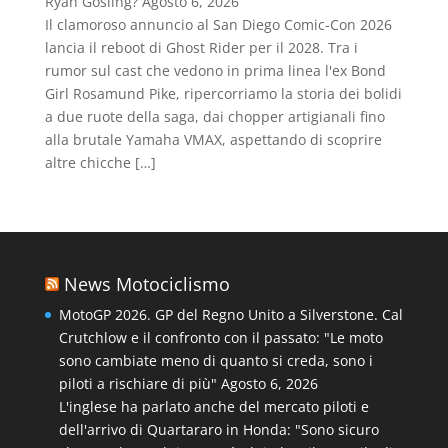
Ryan Gosling?
Agosto 6, 2026
Il clamoroso annuncio al San Diego Comic-Con 2026
lancia il reboot di Ghost Rider per il 2028. Tra i
rumor sul cast che vedono in prima linea l'ex Bond
Girl Rosamund Pike, ripercorriamo la storia dei bolidi
a due ruote della saga, dai chopper artigianali fino
alla brutale Yamaha VMAX, aspettando di scoprire
altre chicche […]
News Motociclismo
MotoGP 2026. GP del Regno Unito a Silverstone. Cal
Crutchlow e il confronto con il passato: "Le moto
sono cambiate meno di quanto si creda, sono i
piloti a rischiare di più"
Agosto 6, 2026
L'inglese ha parlato anche del mercato piloti e
dell'arrivo di Quartararo in Honda: "Sono sicuro