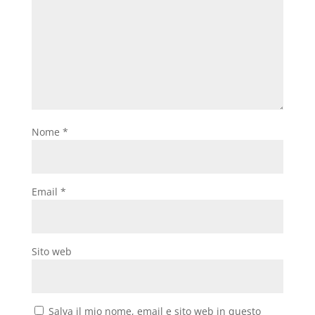
Nome
*
Email
*
Sito web
Salva il mio nome, email e sito web in questo