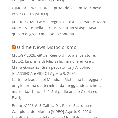
QJMotor SRK 921 RR: la prova della sportiva cinese.
Pro e Contro [VIDEO]
MotoGP 2026. GP del Regno Unito a Silverstone. Marc
Marquez, 9° nella Sprint: “Nessuno si aspettava
questo degrado ma… sono contento”
Ultime News Motociclismo
MotoGP 2026. GP del Regno Unito a Silverstone.
Moto2: La prima di Filip Salac, ma che errore di
Manu Gonzalez. Gran peccato Tony Arbolino
[CLASSIFICA e VIDEO]
Agosto 9, 2026
L'attuale leader del Mondiale Moto2 ha festeggiato
un giro prima del termine, danneggiando anche la
marmitta, chiude 14°. Sul podio anche Ortola ed
Escrig
EnduroGP26 #13 Galles. D1. Pietro Scardina è
Campione del Mondo [VIDEO]
Agosto 9, 2026
Un altro tassello del mosaico Mondiale va al suo