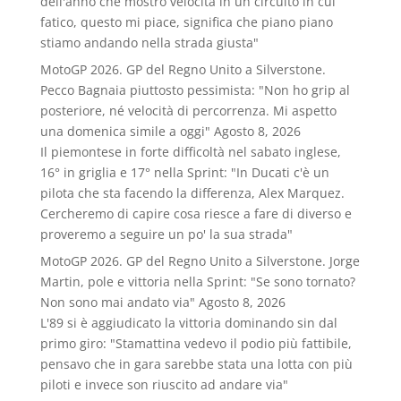
dell'anno che mostro velocità in un circuito in cui
fatico, questo mi piace, significa che piano piano
stiamo andando nella strada giusta"
MotoGP 2026. GP del Regno Unito a Silverstone.
Pecco Bagnaia piuttosto pessimista: "Non ho grip al
posteriore, né velocità di percorrenza. Mi aspetto
una domenica simile a oggi"
Agosto 8, 2026
Il piemontese in forte difficoltà nel sabato inglese,
16° in griglia e 17° nella Sprint: "In Ducati c'è un
pilota che sta facendo la differenza, Alex Marquez.
Cercheremo di capire cosa riesce a fare di diverso e
proveremo a seguire un po' la sua strada"
MotoGP 2026. GP del Regno Unito a Silverstone. Jorge
Martin, pole e vittoria nella Sprint: "Se sono tornato?
Non sono mai andato via"
Agosto 8, 2026
L'89 si è aggiudicato la vittoria dominando sin dal
primo giro: "Stamattina vedevo il podio più fattibile,
pensavo che in gara sarebbe stata una lotta con più
piloti e invece son riuscito ad andare via"