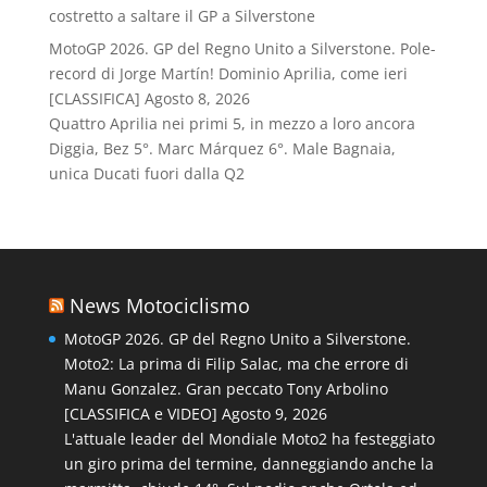
costretto a saltare il GP a Silverstone
MotoGP 2026. GP del Regno Unito a Silverstone. Pole-
record di Jorge Martín! Dominio Aprilia, come ieri
[CLASSIFICA]
Agosto 8, 2026
Quattro Aprilia nei primi 5, in mezzo a loro ancora
Diggia, Bez 5°. Marc Márquez 6°. Male Bagnaia,
unica Ducati fuori dalla Q2
News Motociclismo
MotoGP 2026. GP del Regno Unito a Silverstone.
Moto2: La prima di Filip Salac, ma che errore di
Manu Gonzalez. Gran peccato Tony Arbolino
[CLASSIFICA e VIDEO]
Agosto 9, 2026
L'attuale leader del Mondiale Moto2 ha festeggiato
un giro prima del termine, danneggiando anche la