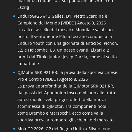
marmitta, chiude 14°. Sul podio anche Ortola ed
Escrig
EnduroGP26 #13 Galles. D1. Pietro Scardina è
Campione del Mondo [VIDEO]
Agosto 9, 2026
Un altro tassello del mosaico Mondiale va al suo
posto. Il ventunenne Pilota toscano conquista la
Enduro Youth con una giornata di anticipo. Pichon,
E2, e Holcombe, E3, un passo avanti, Elgari a 2
punti dal Titolo Junior. Josep Garcia, come al solito,
imbattibile
QJMotor SRK 921 RR: la prova della sportiva cinese.
Pro e Contro [VIDEO]
Agosto 8, 2026
La prova approfondita della QJMotor SRK 921 RR,
dai passi dell’Appennino tosco-emiliano alle tratte
autostradali, svela pregi e difetti della nuova
scommessa di QJMotor. Tra componenti nobili
come Brembo e Marzocchi, ecco come va la
sportiva prova a rompere gli schemi del mercato
MotoGP 2026. GP del Regno Unito a Silverstone.