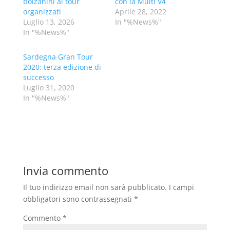
bolzanini ai tour
con la Multi V4
organizzati
Aprile 28, 2022
Luglio 13, 2026
In "%News%"
In "%News%"
Sardegna Gran Tour
2020: terza edizione di
successo
Luglio 31, 2020
In "%News%"
Invia commento
Il tuo indirizzo email non sarà pubblicato.
I campi
obbligatori sono contrassegnati
*
Commento
*