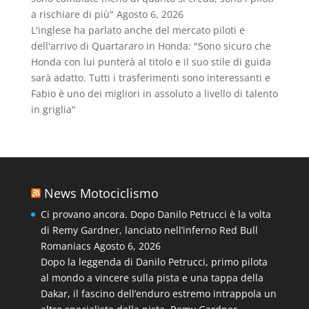
a rischiare di più"
Agosto 6, 2026
L'inglese ha parlato anche del mercato piloti e
dell'arrivo di Quartararo in Honda: "Sono sicuro che
Honda con lui punterà al titolo e il suo stile di guida
sarà adatto. Tutti i trasferimenti sono interessanti e
Fabio è uno dei migliori in assoluto a livello di talento
in griglia"
News Motociclismo
Ci provano ancora. Dopo Danilo Petrucci è la volta
di Remy Gardner, lanciato nell’inferno Red Bull
Romaniacs
Agosto 6, 2026
Dopo la leggenda di Danilo Petrucci, primo pilota
al mondo a vincere sulla pista e una tappa della
Dakar, il fascino dell’enduro estremo intrappola un