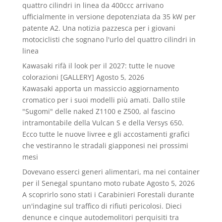
quattro cilindri in linea da 400ccc arrivano
ufficialmente in versione depotenziata da 35 kW per
patente A2. Una notizia pazzesca per i giovani
motociclisti che sognano l'urlo del quattro cilindri in
linea
Kawasaki rifà il look per il 2027: tutte le nuove
colorazioni [GALLERY]
Agosto 5, 2026
Kawasaki apporta un massiccio aggiornamento
cromatico per i suoi modelli più amati. Dallo stile
"Sugomi" delle naked Z1100 e Z500, al fascino
intramontabile della Vulcan S e della Versys 650.
Ecco tutte le nuove livree e gli accostamenti grafici
che vestiranno le stradali giapponesi nei prossimi
mesi
Dovevano esserci generi alimentari, ma nei container
per il Senegal spuntano moto rubate
Agosto 5, 2026
A scoprirlo sono stati i Carabinieri Forestali durante
un'indagine sul traffico di rifiuti pericolosi. Dieci
denunce e cinque autodemolitori perquisiti tra