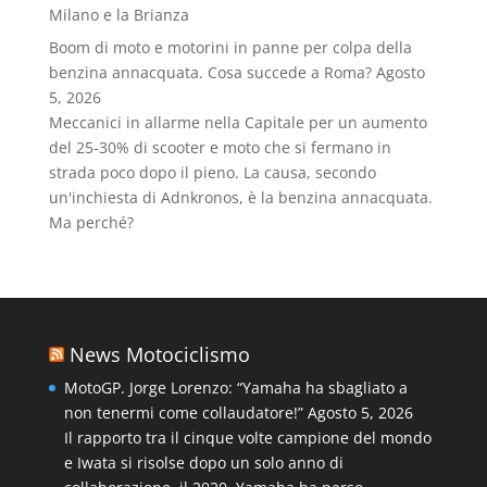
Milano e la Brianza
Boom di moto e motorini in panne per colpa della
benzina annacquata. Cosa succede a Roma?
Agosto
5, 2026
Meccanici in allarme nella Capitale per un aumento
del 25-30% di scooter e moto che si fermano in
strada poco dopo il pieno. La causa, secondo
un'inchiesta di Adnkronos, è la benzina annacquata.
Ma perché?
News Motociclismo
MotoGP. Jorge Lorenzo: “Yamaha ha sbagliato a
non tenermi come collaudatore!”
Agosto 5, 2026
Il rapporto tra il cinque volte campione del mondo
e Iwata si risolse dopo un solo anno di