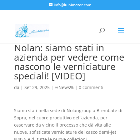
info@luinimotor.com
Nolan: siamo stati in
azienda per vedere come
nascono le verniciature
speciali! [VIDEO]
da
|
Set 29, 2025
|
%News%
|
0 commenti
Siamo stati nella sede di Nolangroup a Brembate di
Sopra, nel cuore produttivo dell’azienda, per
osservare da vicino il processo che dà vita alle
nuove, sofisticate verniciature del casco demi-jet
N40-5 e di tutte le nuove collezioni