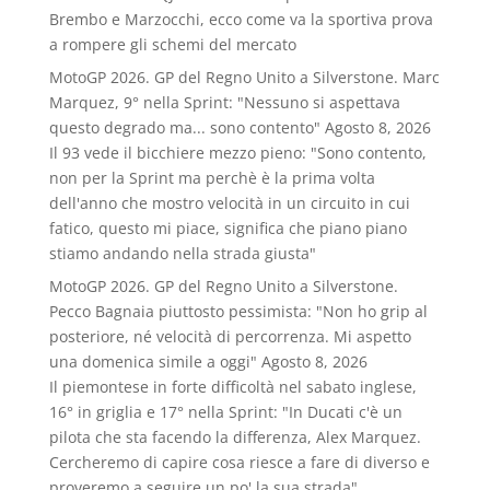
Brembo e Marzocchi, ecco come va la sportiva prova
a rompere gli schemi del mercato
MotoGP 2026. GP del Regno Unito a Silverstone. Marc
Marquez, 9° nella Sprint: "Nessuno si aspettava
questo degrado ma... sono contento"
Agosto 8, 2026
Il 93 vede il bicchiere mezzo pieno: "Sono contento,
non per la Sprint ma perchè è la prima volta
dell'anno che mostro velocità in un circuito in cui
fatico, questo mi piace, significa che piano piano
stiamo andando nella strada giusta"
MotoGP 2026. GP del Regno Unito a Silverstone.
Pecco Bagnaia piuttosto pessimista: "Non ho grip al
posteriore, né velocità di percorrenza. Mi aspetto
una domenica simile a oggi"
Agosto 8, 2026
Il piemontese in forte difficoltà nel sabato inglese,
16° in griglia e 17° nella Sprint: "In Ducati c'è un
pilota che sta facendo la differenza, Alex Marquez.
Cercheremo di capire cosa riesce a fare di diverso e
proveremo a seguire un po' la sua strada"