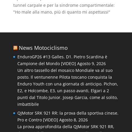
tunnel carpale e per la sindrome compartimentale:
"Ho male alla mano, più di quanto mi aspettassi"
News Motociclismo
EnduroGP26 #13 Galles. D1. Pietro Scardina è
Campione del Mondo [VIDEO]
Agosto 9, 2026
Un altro tassello del mosaico Mondiale va al suo
posto. Il ventunenne Pilota toscano conquista la
Enduro Youth con una giornata di anticipo. Pichon,
E2, e Holcombe, E3, un passo avanti, Elgari a 2
punti dal Titolo Junior. Josep Garcia, come al solito,
imbattibile
QJMotor SRK 921 RR: la prova della sportiva cinese.
Pro e Contro [VIDEO]
Agosto 8, 2026
La prova approfondita della QJMotor SRK 921 RR,