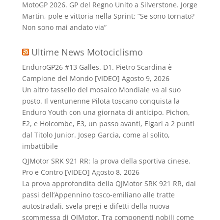
MotoGP 2026. GP del Regno Unito a Silverstone. Jorge
Martin, pole e vittoria nella Sprint: “Se sono tornato?
Non sono mai andato via”
Ultime News Motociclismo
EnduroGP26 #13 Galles. D1. Pietro Scardina è
Campione del Mondo [VIDEO]
Agosto 9, 2026
Un altro tassello del mosaico Mondiale va al suo
posto. Il ventunenne Pilota toscano conquista la
Enduro Youth con una giornata di anticipo. Pichon,
E2, e Holcombe, E3, un passo avanti, Elgari a 2 punti
dal Titolo Junior. Josep Garcia, come al solito,
imbattibile
QJMotor SRK 921 RR: la prova della sportiva cinese.
Pro e Contro [VIDEO]
Agosto 8, 2026
La prova approfondita della QJMotor SRK 921 RR, dai
passi dell’Appennino tosco-emiliano alle tratte
autostradali, svela pregi e difetti della nuova
scommessa di QJMotor. Tra componenti nobili come