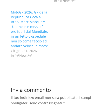
In "%News%"
MotoGP 2026. GP della
Repubblica Ceca a
Brno. Marc Márquez:
“Un mese e mezzo fa
ero fuori dal Mondiale,
in un letto d’ospedale,
non so come faccio ad
andare veloce in moto”
Giugno 21, 2026
In "%News%"
Invia commento
Il tuo indirizzo email non sarà pubblicato.
I campi
obbligatori sono contrassegnati
*