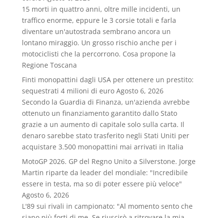
15 morti in quattro anni, oltre mille incidenti, un
traffico enorme, eppure le 3 corsie totali e farla
diventare un'autostrada sembrano ancora un
lontano miraggio. Un grosso rischio anche per i
motociclisti che la percorrono. Cosa propone la
Regione Toscana
Finti monopattini dagli USA per ottenere un prestito:
sequestrati 4 milioni di euro
Agosto 6, 2026
Secondo la Guardia di Finanza, un'azienda avrebbe
ottenuto un finanziamento garantito dallo Stato
grazie a un aumento di capitale solo sulla carta. Il
denaro sarebbe stato trasferito negli Stati Uniti per
acquistare 3.500 monopattini mai arrivati in Italia
MotoGP 2026. GP del Regno Unito a Silverstone. Jorge
Martin riparte da leader del mondiale: "Incredibile
essere in testa, ma so di poter essere più veloce"
Agosto 6, 2026
L'89 sui rivali in campionato: "Al momento sento che
siano più forti di me. Se riuscirò a ritrovare la mia