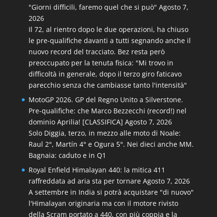
"Giorni difficili, faremo quel che si può"
Agosto 7,
2026
Il 72, al rientro dopo le due operazioni, ha chiuso
le pre-qualifiche davanti a tutti segnando anche il
nuovo record del tracciato. Bez resta però
preoccupato per la tenuta fisica: "Mi trovo in
difficoltà in generale, dopo il terzo giro faticavo
parecchio senza che cambiasse tanto l'intensità"
MotoGP 2026. GP del Regno Unito a Silverstone.
Pre-qualifiche: che Marco Bezzecchi (record!) nel
dominio Aprilia! [CLASSIFICA]
Agosto 7, 2026
Solo Diggia, terzo, in mezzo alle moto di Noale:
Raul 2°, Martín 4° e Ogura 5°. Nei dieci anche MM.
Bagnaia: caduto e in Q1
Royal Enfield Himalayan 440: la mitica 411
raffreddata ad aria sta per tornare
Agosto 7, 2026
A settembre in India si potrà acquistare "di nuovo"
l'Himalayan originaria ma con il motore rivisto
della Scram portato a 440, con più coppia e la