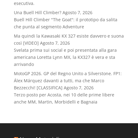
esecutiva.
Una Buell Hill Climber?
Agosto 7, 2026
Buell Hill Climber "The Goat": il prototipo da salita
che punta al segmento Adventure
Ma quindi la Kawasaki KX 327 esiste davvero e suona
così [VIDEO]
Agosto 7, 2026
Svelata prima sui social e poi presentata alla gara
americana Loretta Lynn MX, la KX327 è vera e sta
arrivando
MotoGP 2026. GP del Regno Unito a Silverstone. FP1:
Álex Márquez davanti a tutti, ma che Marco
Bezzecchi! [CLASSIFICA]
Agosto 7, 2026
Terzo posto per Acosta, nei 10 delle prime libere
anche MM, Martin, Morbidelli e Bagnaia