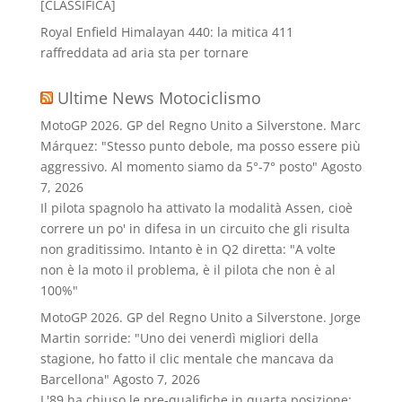
[CLASSIFICA]
Royal Enfield Himalayan 440: la mitica 411
raffreddata ad aria sta per tornare
Ultime News Motociclismo
MotoGP 2026. GP del Regno Unito a Silverstone. Marc
Márquez: "Stesso punto debole, ma posso essere più
aggressivo. Al momento siamo da 5°-7° posto"
Agosto
7, 2026
Il pilota spagnolo ha attivato la modalità Assen, cioè
correre un po' in difesa in un circuito che gli risulta
non graditissimo. Intanto è in Q2 diretta: "A volte
non è la moto il problema, è il pilota che non è al
100%"
MotoGP 2026. GP del Regno Unito a Silverstone. Jorge
Martin sorride: "Uno dei venerdì migliori della
stagione, ho fatto il clic mentale che mancava da
Barcellona"
Agosto 7, 2026
L'89 ha chiuso le pre-qualifiche in quarta posizione: