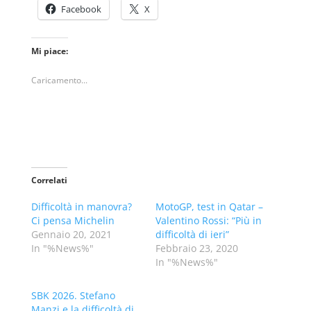
Facebook
X
Mi piace:
Caricamento...
Correlati
Difficoltà in manovra?
MotoGP, test in Qatar –
Ci pensa Michelin
Valentino Rossi: “Più in
Gennaio 20, 2021
difficoltà di ieri”
In "%News%"
Febbraio 23, 2020
In "%News%"
SBK 2026. Stefano
Manzi e la difficoltà di