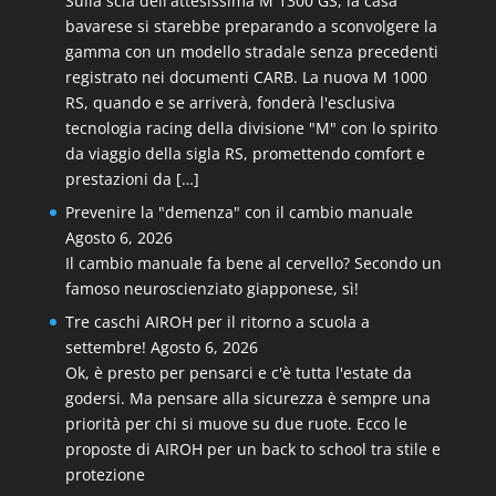
Sulla scia dell'attesissima M 1300 GS, la casa
bavarese si starebbe preparando a sconvolgere la
gamma con un modello stradale senza precedenti
registrato nei documenti CARB. La nuova M 1000
RS, quando e se arriverà, fonderà l'esclusiva
tecnologia racing della divisione "M" con lo spirito
da viaggio della sigla RS, promettendo comfort e
prestazioni da […]
Prevenire la "demenza" con il cambio manuale
Agosto 6, 2026
Il cambio manuale fa bene al cervello? Secondo un
famoso neuroscienziato giapponese, sì!
Tre caschi AIROH per il ritorno a scuola a
settembre!
Agosto 6, 2026
Ok, è presto per pensarci e c'è tutta l'estate da
godersi. Ma pensare alla sicurezza è sempre una
priorità per chi si muove su due ruote. Ecco le
proposte di AIROH per un back to school tra stile e
protezione