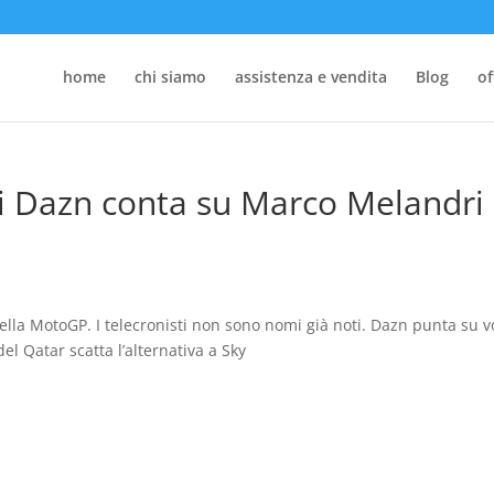
home
chi siamo
assistenza e vendita
Blog
of
i Dazn conta su Marco Melandri
ella MotoGP. I telecronisti non sono nomi già noti. Dazn punta su v
el Qatar scatta l’alternativa a Sky