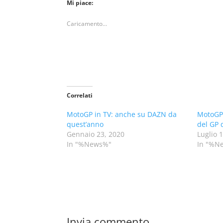
Mi piace:
Caricamento...
Correlati
MotoGP in TV: anche su DAZN da
MotoGP.
quest’anno
del GP 
Gennaio 23, 2020
Luglio 
In "%News%"
In "%N
Invia commento