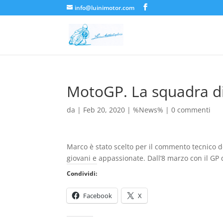
info@luinimotor.com
MotoGP. La squadra d
da
|
Feb 20, 2020
|
%News%
|
0 commenti
Marco è stato scelto per il commento tecnico d
giovani e appassionate. Dall’8 marzo con il GP d
Condividi:
Facebook
X