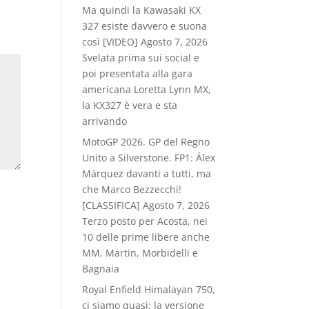
Ma quindi la Kawasaki KX
327 esiste davvero e suona
così [VIDEO]
Agosto 7, 2026
Svelata prima sui social e
poi presentata alla gara
americana Loretta Lynn MX,
la KX327 è vera e sta
arrivando
MotoGP 2026. GP del Regno
Unito a Silverstone. FP1: Álex
Márquez davanti a tutti, ma
che Marco Bezzecchi!
[CLASSIFICA]
Agosto 7, 2026
Terzo posto per Acosta, nei
10 delle prime libere anche
MM, Martin, Morbidelli e
Bagnaia
Royal Enfield Himalayan 750,
ci siamo quasi: la versione