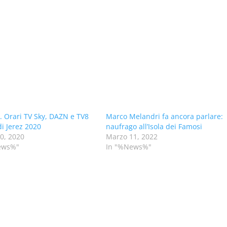
 Orari TV Sky, DAZN e TV8
Marco Melandri fa ancora parlare:
di Jerez 2020
naufrago all’Isola dei Famosi
10, 2020
Marzo 11, 2022
ews%"
In "%News%"