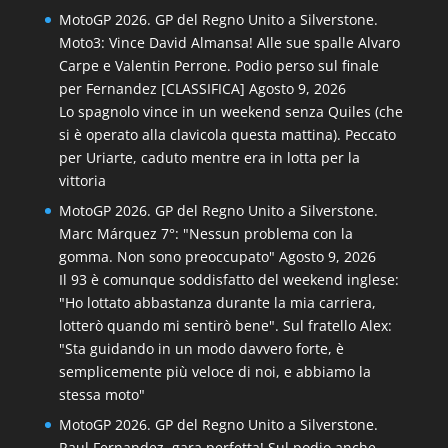
MotoGP 2026. GP del Regno Unito a Silverstone.
Moto3: Vince David Almansa! Alle sue spalle Alvaro
Carpe e Valentin Perrone. Podio perso sul finale
per Fernandez [CLASSIFICA]
Agosto 9, 2026
Lo spagnolo vince in un weekend senza Quiles (che
si è operato alla clavicola questa mattina). Peccato
per Uriarte, caduto mentre era in lotta per la
vittoria
MotoGP 2026. GP del Regno Unito a Silverstone.
Marc Márquez 7°: "Nessun problema con la
gomma. Non sono preoccupato"
Agosto 9, 2026
Il 93 è comunque soddisfatto del weekend inglese:
"Ho lottato abbastanza durante la mia carriera,
lotterò quando mi sentirò bene". Sul fratello Alex:
"Sta guidando in un modo davvero forte, è
semplicemente più veloce di noi, e abbiamo la
stessa moto"
MotoGP 2026. GP del Regno Unito a Silverstone.
Raul Fernandez, gara perfetta! Sul podio anche