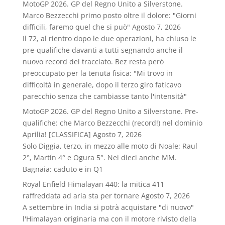
MotoGP 2026. GP del Regno Unito a Silverstone.
Marco Bezzecchi primo posto oltre il dolore: "Giorni
difficili, faremo quel che si può"
Agosto 7, 2026
Il 72, al rientro dopo le due operazioni, ha chiuso le
pre-qualifiche davanti a tutti segnando anche il
nuovo record del tracciato. Bez resta però
preoccupato per la tenuta fisica: "Mi trovo in
difficoltà in generale, dopo il terzo giro faticavo
parecchio senza che cambiasse tanto l'intensità"
MotoGP 2026. GP del Regno Unito a Silverstone. Pre-
qualifiche: che Marco Bezzecchi (record!) nel dominio
Aprilia! [CLASSIFICA]
Agosto 7, 2026
Solo Diggia, terzo, in mezzo alle moto di Noale: Raul
2°, Martín 4° e Ogura 5°. Nei dieci anche MM.
Bagnaia: caduto e in Q1
Royal Enfield Himalayan 440: la mitica 411
raffreddata ad aria sta per tornare
Agosto 7, 2026
A settembre in India si potrà acquistare "di nuovo"
l'Himalayan originaria ma con il motore rivisto della