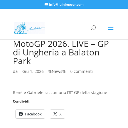
info@luinimotor.com
MotoGP 2026. LIVE – GP
di Ungheria a Balaton
Park
da
|
Giu 1, 2026
|
%News%
|
0 commenti
René e Gabriele raccontano l’8° GP della stagione
Condividi:
Facebook
X