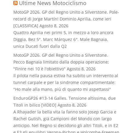
Ultime News Motociclismo
MotoGP 2026. GP del Regno Unito a Silverstone. Pole-
record di Jorge Martín! Dominio Aprilia, come ieri
[CLASSIFICA]
Agosto 8, 2026
Quattro Aprilia nei primi 5, in mezzo a loro ancora
Diggia, Bez 5°. Marc Márquez 6°. Male Bagnaia,
unica Ducati fuori dalla Q2
MotoGP 2026. GP del Regno Unito a Silverstone.
Pecco Bagnaia limitato dalla doppia operazione:
"Finire nei 10 è l'obiettivo"
Agosto 8, 2026
Il pilota nella pausa estiva ha subito un intervento al
tunnel carpale e per la sindrome compartimentale:
"Ho male alla mano, più di quanto mi aspettassi"
EnduroGP26 #13-14 Galles. Tensione altissima, due
Titoli in bilico [VIDEO]
Agosto 8, 2026
A Rhayader la bella vita la fanno solo Josep Garcia e
Rachel Gutish, già Campioni del Mondo con largo
anticipo. Nel Regno si decidono gli altri Titoli, e in E2
e E3 gli equilibri Verona-Pichon e Holcombe-Freeman