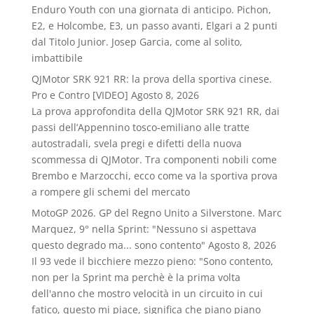
Enduro Youth con una giornata di anticipo. Pichon,
E2, e Holcombe, E3, un passo avanti, Elgari a 2 punti
dal Titolo Junior. Josep Garcia, come al solito,
imbattibile
QJMotor SRK 921 RR: la prova della sportiva cinese.
Pro e Contro [VIDEO]
Agosto 8, 2026
La prova approfondita della QJMotor SRK 921 RR, dai
passi dell’Appennino tosco-emiliano alle tratte
autostradali, svela pregi e difetti della nuova
scommessa di QJMotor. Tra componenti nobili come
Brembo e Marzocchi, ecco come va la sportiva prova
a rompere gli schemi del mercato
MotoGP 2026. GP del Regno Unito a Silverstone. Marc
Marquez, 9° nella Sprint: "Nessuno si aspettava
questo degrado ma... sono contento"
Agosto 8, 2026
Il 93 vede il bicchiere mezzo pieno: "Sono contento,
non per la Sprint ma perchè è la prima volta
dell'anno che mostro velocità in un circuito in cui
fatico, questo mi piace, significa che piano piano