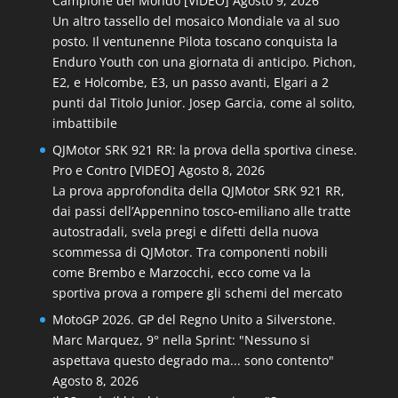
Campione del Mondo [VIDEO]
Agosto 9, 2026
Un altro tassello del mosaico Mondiale va al suo
posto. Il ventunenne Pilota toscano conquista la
Enduro Youth con una giornata di anticipo. Pichon,
E2, e Holcombe, E3, un passo avanti, Elgari a 2
punti dal Titolo Junior. Josep Garcia, come al solito,
imbattibile
QJMotor SRK 921 RR: la prova della sportiva cinese.
Pro e Contro [VIDEO]
Agosto 8, 2026
La prova approfondita della QJMotor SRK 921 RR,
dai passi dell’Appennino tosco-emiliano alle tratte
autostradali, svela pregi e difetti della nuova
scommessa di QJMotor. Tra componenti nobili
come Brembo e Marzocchi, ecco come va la
sportiva prova a rompere gli schemi del mercato
MotoGP 2026. GP del Regno Unito a Silverstone.
Marc Marquez, 9° nella Sprint: "Nessuno si
aspettava questo degrado ma... sono contento"
Agosto 8, 2026