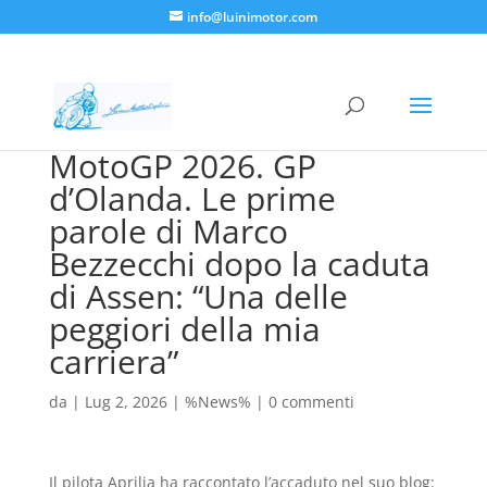
info@luinimotor.com
MotoGP 2026. GP
d’Olanda. Le prime
parole di Marco
Bezzecchi dopo la caduta
di Assen: “Una delle
peggiori della mia
carriera”
da
|
Lug 2, 2026
|
%News%
|
0 commenti
Il pilota Aprilia ha raccontato l’accaduto nel suo blog: