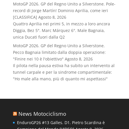
MotoGP 2026. GP del Regno Unito a Silverstone. Pole-
record di Jorge Martín! Dominio Aprilia, come ieri
[CLASSIFICA]
Agosto 8, 2026
Quattro Aprilia nei primi 5, in mezzo a loro ancora
Diggia, Bez 5°. Marc Márquez 6°. Male Bagnaia,
unica Ducati fuori dalla Q2
MotoGP 2026. GP del Regno Unito a Silverstone.
Pecco Bagnaia limitato dalla doppia operazione:
"Finire nei 10 è l'obiettivo"
Agosto 8, 2026
Il pilota nella pausa estiva ha subito un intervento al
tunnel carpale e per la sindrome compartimentale:
"Ho male alla mano, più di quanto mi aspettassi"
News Motociclismo
EnduroGP26 #13 Galles. D1. Pietro Scardina è