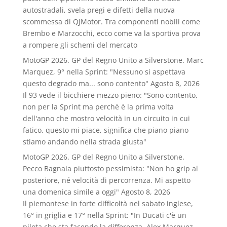
autostradali, svela pregi e difetti della nuova
scommessa di QJMotor. Tra componenti nobili come
Brembo e Marzocchi, ecco come va la sportiva prova
a rompere gli schemi del mercato
MotoGP 2026. GP del Regno Unito a Silverstone. Marc
Marquez, 9° nella Sprint: "Nessuno si aspettava
questo degrado ma... sono contento"
Agosto 8, 2026
Il 93 vede il bicchiere mezzo pieno: "Sono contento,
non per la Sprint ma perchè è la prima volta
dell'anno che mostro velocità in un circuito in cui
fatico, questo mi piace, significa che piano piano
stiamo andando nella strada giusta"
MotoGP 2026. GP del Regno Unito a Silverstone.
Pecco Bagnaia piuttosto pessimista: "Non ho grip al
posteriore, né velocità di percorrenza. Mi aspetto
una domenica simile a oggi"
Agosto 8, 2026
Il piemontese in forte difficoltà nel sabato inglese,
16° in griglia e 17° nella Sprint: "In Ducati c'è un
pilota che sta facendo la differenza, Alex Marquez.