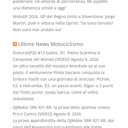
posteriore, né velocità di percorrenza. Mi aspetto
una domenica simile a oggi”
MotoGP 2026. GP del Regno Unito a Silverstone. Jorge
Martin, pole e vittoria nella Sprint: “Se sono tornato?
Non sono mai andato via”
Ultime News Motociclismo
EnduroGP26 #13 Galles. D1. Pietro Scardina è
Campione del Mondo [VIDEO]
Agosto 9, 2026
Un altro tassello del mosaico Mondiale va al suo
posto. Il ventunenne Pilota toscano conquista la
Enduro Youth con una giornata di anticipo. Pichon,
E2, e Holcombe, E3, un passo avanti, Elgari a 2 punti
dal Titolo Junior. Josep Garcia, come al solito,
imbattibile
QJMotor SRK 921 RR: la prova della sportiva cinese.
Pro e Contro [VIDEO]
Agosto 8, 2026
La prova approfondita della QJMotor SRK 921 RR, dai
passi dell’Appennino tosco-emiliano alle tratte