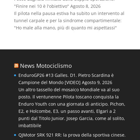
"Finire nei 10 è l'obiettivo"
Agosto 8, 2026
Il pilota nella pausa estiva ha subito un intervento al
tunnel carpale e per la sindrome compartimentale:
"Ho male alla mano, più di quanto mi aspettassi"
News Motociclismo
EnduroGP26 #13 Galles. D1. Pietro Scardina è
Campione del Mondo [VIDEO]
Agosto 9, 2026
Un altro tassello del mosaico Mondiale va al suo
posto. Il ventunenne Pilota toscano conquista la
Enduro Youth con una giornata di anticipo. Pichon,
E2, e Holcombe, E3, un passo avanti, Elgari a 2
punti dal Titolo Junior. Josep Garcia, come al solito,
imbattibile
QJMotor SRK 921 RR: la prova della sportiva cinese.