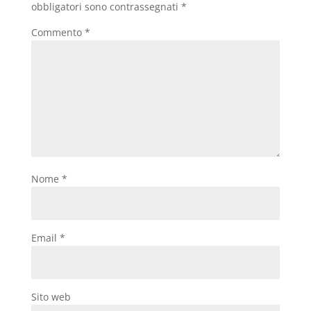
obbligatori sono contrassegnati
*
Commento
*
Nome
*
Email
*
Sito web