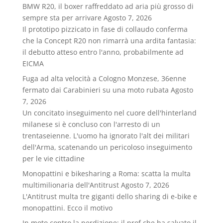
BMW R20, il boxer raffreddato ad aria più grosso di
sempre sta per arrivare
Agosto 7, 2026
Il prototipo pizzicato in fase di collaudo conferma
che la Concept R20 non rimarrà una ardita fantasia:
il debutto atteso entro l'anno, probabilmente ad
EICMA
Fuga ad alta velocità a Cologno Monzese, 36enne
fermato dai Carabinieri su una moto rubata
Agosto
7, 2026
Un concitato inseguimento nel cuore dell'hinterland
milanese si è concluso con l'arresto di un
trentaseienne. L'uomo ha ignorato l'alt dei militari
dell'Arma, scatenando un pericoloso inseguimento
per le vie cittadine
Monopattini e bikesharing a Roma: scatta la multa
multimilionaria dell'Antitrust
Agosto 7, 2026
L'Antitrust multa tre giganti dello sharing di e-bike e
monopattini. Ecco il motivo
In moto contro la perdizione: il prof che ha salvato il