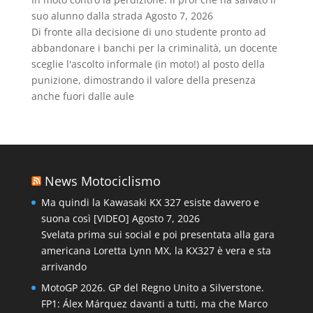
suo alunno dalla strada
Agosto 7, 2026
Di fronte alla decisione di uno studente pronto ad
abbandonare i banchi per la criminalità, un docente
sceglie l'ascolto informale (in moto!) al posto della
punizione, dimostrando il valore della presenza
anche fuori dalle aule
News Motociclismo
Ma quindi la Kawasaki KX 327 esiste davvero e
suona così [VIDEO]
Agosto 7, 2026
Svelata prima sui social e poi presentata alla gara
americana Loretta Lynn MX, la KX327 è vera e sta
arrivando
MotoGP 2026. GP del Regno Unito a Silverstone.
FP1: Álex Márquez davanti a tutti, ma che Marco