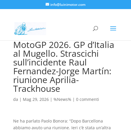
info@luinimotor.com
MotoGP 2026. GP d’Italia
al Mugello. Strascichi
sull’incidente Raul
Fernandez-Jorge Martín:
riunione Aprilia-
Trackhouse
da
|
Mag 29, 2026
|
%News%
|
0 commenti
Ne ha parlato Paolo Bonora: “Dopo Barcellona
abbiamo avuto una riunione. Ieri c’è stata un’altra