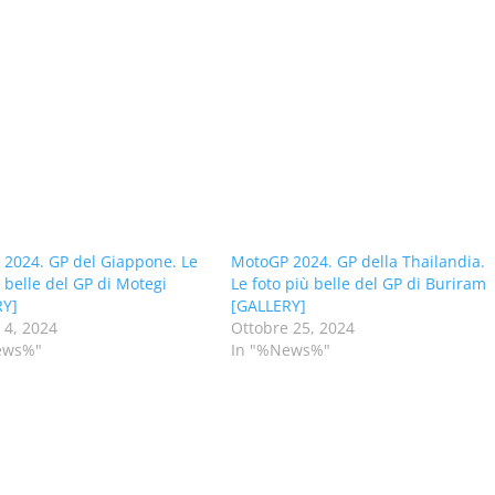
2024. GP del Giappone. Le
MotoGP 2024. GP della Thailandia.
ù belle del GP di Motegi
Le foto più belle del GP di Buriram
RY]
[GALLERY]
 4, 2024
Ottobre 25, 2024
ews%"
In "%News%"