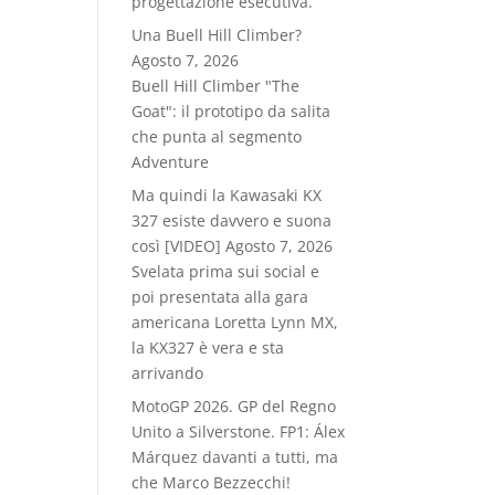
progettazione esecutiva.
Una Buell Hill Climber?
Agosto 7, 2026
Buell Hill Climber "The
Goat": il prototipo da salita
che punta al segmento
Adventure
Ma quindi la Kawasaki KX
327 esiste davvero e suona
così [VIDEO]
Agosto 7, 2026
Svelata prima sui social e
poi presentata alla gara
americana Loretta Lynn MX,
la KX327 è vera e sta
arrivando
MotoGP 2026. GP del Regno
Unito a Silverstone. FP1: Álex
Márquez davanti a tutti, ma
che Marco Bezzecchi!