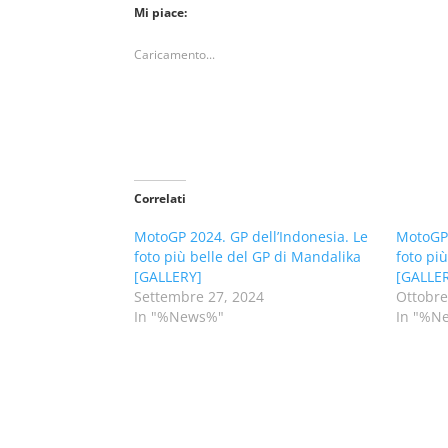
Mi piace:
Caricamento...
Correlati
MotoGP 2024. GP dell’Indonesia. Le
MotoGP 
foto più belle del GP di Mandalika
foto pi
[GALLERY]
[GALLE
Settembre 27, 2024
Ottobre
In "%News%"
In "%N