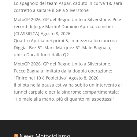
Lo spagnolo del team Aspar, caduto in curva 18, sarà
costretto a saltare il GP a Silverstone
MotoGP 2026. GP del Regno Unito a Silverstone. Pole-
record di Jorge Martín! Dominio Aprilia, come ieri
[CLASSIFICA]
Agosto 8, 2026
Quattro Aprilia nei primi 5, in mezzo a loro ancora
Diggia, Bez 5°. Marc Márquez 6°. Male Bagnaia,
unica Ducati fuori dalla Q2
MotoGP 2026. GP del Regno Unito a Silverstone.
Pecco Bagnaia limitato dalla doppia operazione:
"Finire nei 10 è l'obiettivo"
Agosto 8, 2026
Il pilota nella pausa estiva ha subito un intervento al
tunnel carpale e per la sindrome compartimentale:
"Ho male alla mano, più di quanto mi aspettassi"
News Motociclismo