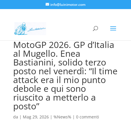
info@luinimotor.com
MotoGP 2026. GP d’Italia
al Mugello. Enea
Bastianini, solido terzo
posto nel venerdì: “Il time
attack era il mio punto
debole e qui sono
riuscito a metterlo a
posto”
da
|
Mag 29, 2026
|
%News%
|
0 commenti