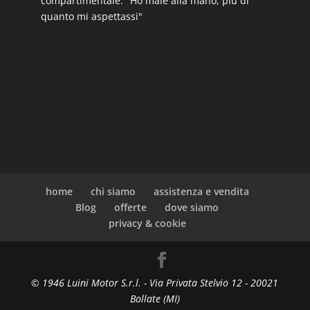
compartimentale: "Ho male alla mano, più di
quanto mi aspettassi"
home
chi siamo
assistenza e vendita
Blog
offerte
dove siamo
privacy & cookie
© 1946 Luini Motor S.r.l. - Via Privata Stelvio 12 - 20021
Bollate (MI)