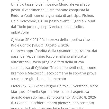
Un altro tassello del mosaico Mondiale va al suo
posto. Il ventunenne Pilota toscano conquista la
Enduro Youth con una giornata di anticipo. Pichon,
E2, e Holcombe, E3, un passo avanti, Elgari a 2 punti
dal Titolo Junior. Josep Garcia, come al solito,
imbattibile
QJMotor SRK 921 RR: la prova della sportiva cinese.
Pro e Contro [VIDEO]
Agosto 8, 2026
La prova approfondita della QJMotor SRK 921 RR, dai
passi dell’Appennino tosco-emiliano alle tratte
autostradali, svela pregi e difetti della nuova
scommessa di QJMotor. Tra componenti nobili come
Brembo e Marzocchi, ecco come va la sportiva prova
a rompere gli schemi del mercato
MotoGP 2026. GP del Regno Unito a Silverstone. Marc
Marquez, 9° nella Sprint: "Nessuno si aspettava
questo degrado ma... sono contento"
Agosto 8, 2026
Il 93 vede il bicchiere mezzo pieno: "Sono contento,
non per la Sprint ma perchè è la prima volta