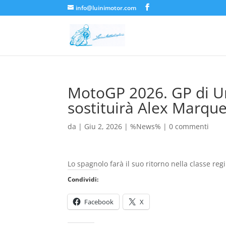
info@luinimotor.com
MotoGP 2026. GP di Ung
sostituirà Alex Marqu
da
|
Giu 2, 2026
|
%News%
|
0 commenti
Lo spagnolo farà il suo ritorno nella classe re
Condividi:
Facebook
X