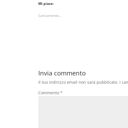
Mi piace:
Caricamento...
Invia commento
Il tuo indirizzo email non sarà pubblicato.
I ca
Commento
*