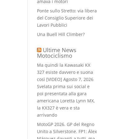
amava i motori
Ponte sullo Stretto: via libera
del Consiglio Superiore dei
Lavori Pubblici
Una Buell Hill Climber?
Ultime News
Motociclismo
Ma quindi la Kawasaki KX
327 esiste davvero e suona
così [VIDEO]
Agosto 7, 2026
Svelata prima sui social e
poi presentata alla gara
americana Loretta Lynn MX,
la KX327 è vera e sta
arrivando
MotoGP 2026. GP del Regno
Unito a Silverstone. FP1: Álex
Márquez davanti a tutti, ma