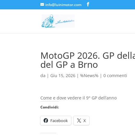
info@luinimotor.com
MotoGP 2026. GP della
del GP a Brno
da
|
Giu 15, 2026
|
%News%
|
0 commenti
Come e dove vedere il 9° GP dell’anno
Condividi:
Facebook
X