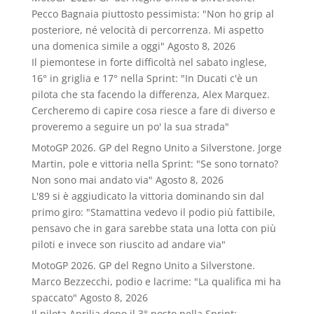
Pecco Bagnaia piuttosto pessimista: "Non ho grip al
posteriore, né velocità di percorrenza. Mi aspetto
una domenica simile a oggi"
Agosto 8, 2026
Il piemontese in forte difficoltà nel sabato inglese,
16° in griglia e 17° nella Sprint: "In Ducati c'è un
pilota che sta facendo la differenza, Alex Marquez.
Cercheremo di capire cosa riesce a fare di diverso e
proveremo a seguire un po' la sua strada"
MotoGP 2026. GP del Regno Unito a Silverstone. Jorge
Martin, pole e vittoria nella Sprint: "Se sono tornato?
Non sono mai andato via"
Agosto 8, 2026
L'89 si è aggiudicato la vittoria dominando sin dal
primo giro: "Stamattina vedevo il podio più fattibile,
pensavo che in gara sarebbe stata una lotta con più
piloti e invece son riuscito ad andare via"
MotoGP 2026. GP del Regno Unito a Silverstone.
Marco Bezzecchi, podio e lacrime: "La qualifica mi ha
spaccato"
Agosto 8, 2026
Il pilota Aprilia dopo il 3° posto nella Sprint: