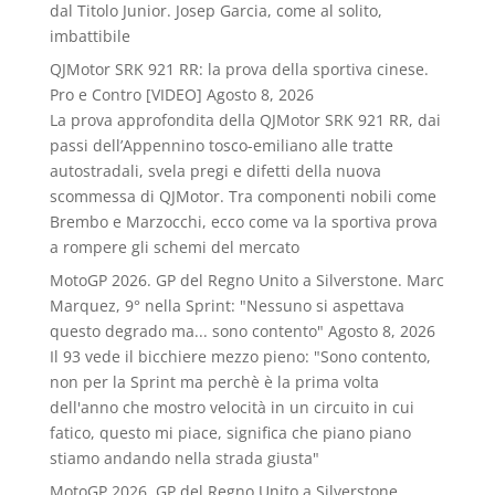
dal Titolo Junior. Josep Garcia, come al solito,
imbattibile
QJMotor SRK 921 RR: la prova della sportiva cinese.
Pro e Contro [VIDEO]
Agosto 8, 2026
La prova approfondita della QJMotor SRK 921 RR, dai
passi dell’Appennino tosco-emiliano alle tratte
autostradali, svela pregi e difetti della nuova
scommessa di QJMotor. Tra componenti nobili come
Brembo e Marzocchi, ecco come va la sportiva prova
a rompere gli schemi del mercato
MotoGP 2026. GP del Regno Unito a Silverstone. Marc
Marquez, 9° nella Sprint: "Nessuno si aspettava
questo degrado ma... sono contento"
Agosto 8, 2026
Il 93 vede il bicchiere mezzo pieno: "Sono contento,
non per la Sprint ma perchè è la prima volta
dell'anno che mostro velocità in un circuito in cui
fatico, questo mi piace, significa che piano piano
stiamo andando nella strada giusta"
MotoGP 2026. GP del Regno Unito a Silverstone.