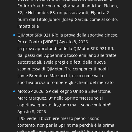
Enduro Youth con una giornata di anticipo. Pichon,
E2, e Holcombe, E3, un passo avanti, Elgari a 2
punti dal Titolo Junior. Josep Garcia, come al solito,
imbattibile
QJMotor SRK 921 RR: la prova della sportiva cinese.
Pro e Contro [VIDEO]
Agosto 8, 2026
La prova approfondita della QJMotor SRK 921 RR,
dai passi dell’Appennino tosco-emiliano alle tratte
autostradali, svela pregi e difetti della nuova
scommessa di QJMotor. Tra componenti nobili
come Brembo e Marzocchi, ecco come va la
sportiva prova a rompere gli schemi del mercato
MotoGP 2026. GP del Regno Unito a Silverstone.
Marc Marquez, 9° nella Sprint: "Nessuno si
aspettava questo degrado ma... sono contento"
Agosto 8, 2026
Il 93 vede il bicchiere mezzo pieno: "Sono
contento, non per la Sprint ma perchè è la prima
volta dell'anno che mostro velocità in un circuito in