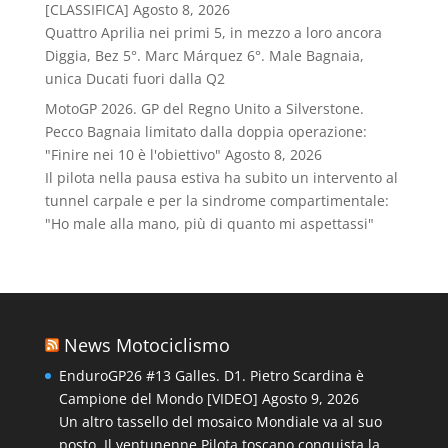
[CLASSIFICA]
Agosto 8, 2026
Quattro Aprilia nei primi 5, in mezzo a loro ancora
Diggia, Bez 5°. Marc Márquez 6°. Male Bagnaia,
unica Ducati fuori dalla Q2
MotoGP 2026. GP del Regno Unito a Silverstone.
Pecco Bagnaia limitato dalla doppia operazione:
"Finire nei 10 è l'obiettivo"
Agosto 8, 2026
Il pilota nella pausa estiva ha subito un intervento al
tunnel carpale e per la sindrome compartimentale:
"Ho male alla mano, più di quanto mi aspettassi"
News Motociclismo
EnduroGP26 #13 Galles. D1. Pietro Scardina è
Campione del Mondo [VIDEO]
Agosto 9, 2026
Un altro tassello del mosaico Mondiale va al suo
posto. Il ventunenne Pilota toscano conquista la