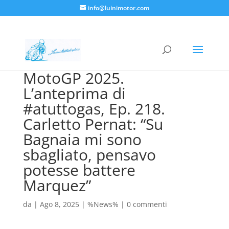
info@luinimotor.com
MotoGP 2025.
L’anteprima di
#atuttogas, Ep. 218.
Carletto Pernat: “Su
Bagnaia mi sono
sbagliato, pensavo
potesse battere
Marquez”
da
|
Ago 8, 2025
|
%News%
|
0 commenti