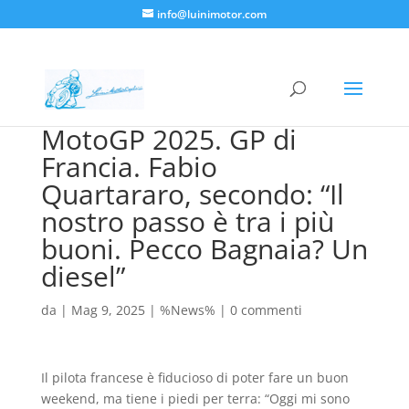
info@luinimotor.com
MotoGP 2025. GP di
Francia. Fabio
Quartararo, secondo: “Il
nostro passo è tra i più
buoni. Pecco Bagnaia? Un
diesel”
da
|
Mag 9, 2025
|
%News%
|
0 commenti
Il pilota francese è fiducioso di poter fare un buon
weekend, ma tiene i piedi per terra: “Oggi mi sono