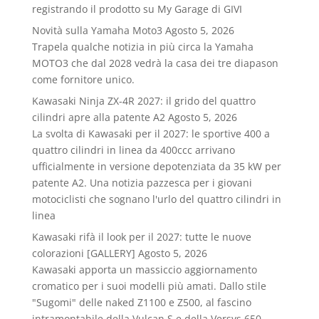
registrando il prodotto su My Garage di GIVI
Novità sulla Yamaha Moto3
Agosto 5, 2026
Trapela qualche notizia in più circa la Yamaha
MOTO3 che dal 2028 vedrà la casa dei tre diapason
come fornitore unico.
Kawasaki Ninja ZX-4R 2027: il grido del quattro
cilindri apre alla patente A2
Agosto 5, 2026
La svolta di Kawasaki per il 2027: le sportive 400 a
quattro cilindri in linea da 400ccc arrivano
ufficialmente in versione depotenziata da 35 kW per
patente A2. Una notizia pazzesca per i giovani
motociclisti che sognano l'urlo del quattro cilindri in
linea
Kawasaki rifà il look per il 2027: tutte le nuove
colorazioni [GALLERY]
Agosto 5, 2026
Kawasaki apporta un massiccio aggiornamento
cromatico per i suoi modelli più amati. Dallo stile
"Sugomi" delle naked Z1100 e Z500, al fascino
intramontabile della Vulcan S e della Versys 650.