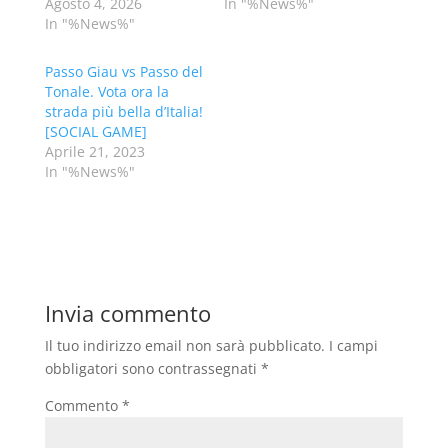
Agosto 4, 2026
In "%News%"
In "%News%"
Passo Giau vs Passo del
Tonale. Vota ora la
strada più bella d’Italia!
[SOCIAL GAME]
Aprile 21, 2023
In "%News%"
Invia commento
Il tuo indirizzo email non sarà pubblicato.
I campi
obbligatori sono contrassegnati
*
Commento
*