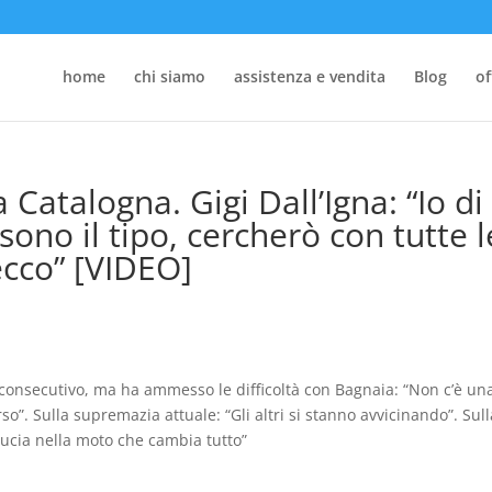
home
chi siamo
assistenza e vendita
Blog
of
Catalogna. Gigi Dall’Igna: “Io di
ono il tipo, cercherò con tutte l
ecco” [VIDEO]
ori consecutivo, ma ha ammesso le difficoltà con Bagnaia: “Non c’è un
o”. Sulla supremazia attuale: “Gli altri si stanno avvicinando”. Sull
fiducia nella moto che cambia tutto”