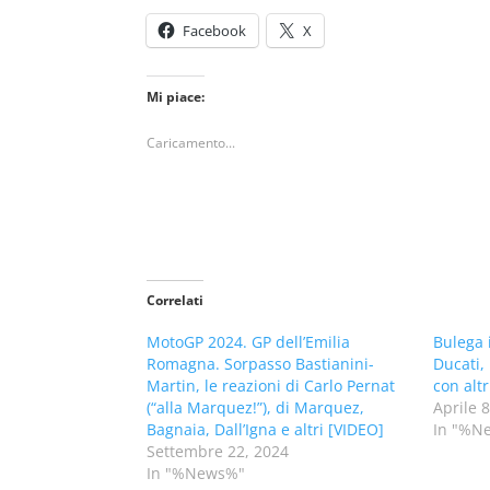
Facebook
X
Mi piace:
Caricamento...
Correlati
MotoGP 2024. GP dell’Emilia
Bulega i
Romagna. Sorpasso Bastianini-
Ducati,
Martin, le reazioni di Carlo Pernat
con altr
(“alla Marquez!”), di Marquez,
Aprile 
Bagnaia, Dall’Igna e altri [VIDEO]
In "%N
Settembre 22, 2024
In "%News%"