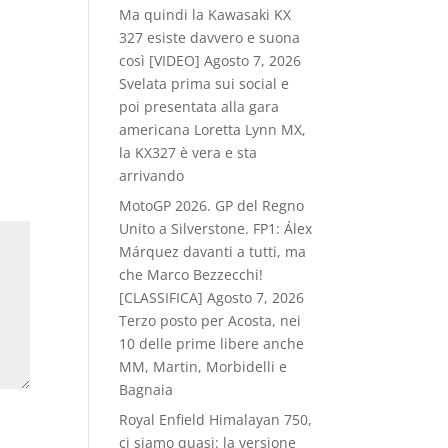
Ma quindi la Kawasaki KX
327 esiste davvero e suona
così [VIDEO]
Agosto 7, 2026
Svelata prima sui social e
poi presentata alla gara
americana Loretta Lynn MX,
la KX327 è vera e sta
arrivando
MotoGP 2026. GP del Regno
Unito a Silverstone. FP1: Álex
Márquez davanti a tutti, ma
che Marco Bezzecchi!
[CLASSIFICA]
Agosto 7, 2026
Terzo posto per Acosta, nei
10 delle prime libere anche
MM, Martin, Morbidelli e
Bagnaia
Royal Enfield Himalayan 750,
ci siamo quasi: la versione