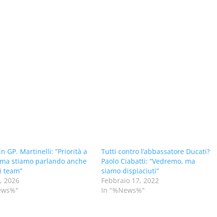
n GP. Martinelli: “Priorità a
Tutti contro l’abbassatore Ducati?
 ma stiamo parlando anche
Paolo Ciabatti: “Vedremo, ma
i team”
siamo dispiaciuti”
8, 2026
Febbraio 17, 2022
ews%"
In "%News%"