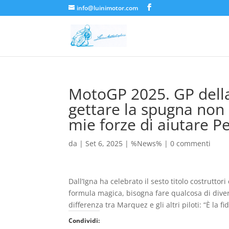
info@luinimotor.com
MotoGP 2025. GP della 
gettare la spugna non s
mie forze di aiutare P
da
|
Set 6, 2025
|
%News%
|
0 commenti
Dall’Igna ha celebrato il sesto titolo costrutt
formula magica, bisogna fare qualcosa di divers
differenza tra Marquez e gli altri piloti: “È la 
Condividi: